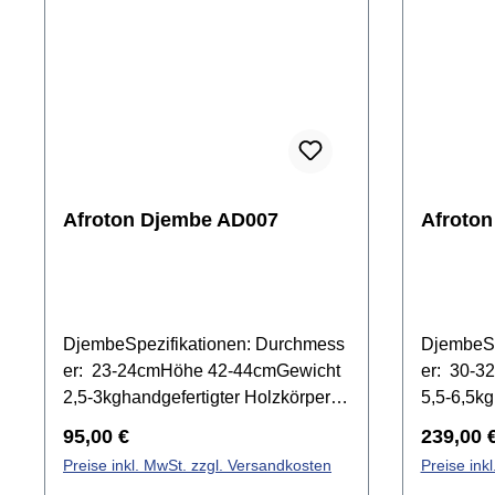
Afroton Djembe AD007
Afroto
DjembeSpezifikationen: Durchmess
DjembeSp
er: 23-24cmHöhe 42-44cmGewicht
er: 30-3
2,5-3kghandgefertigter Holzkörper
5,5-6,5kg
aus einem
aus eine
Regulärer Preis:
Reguläre
95,00 €
239,00 
StammZiegenfellstimmbare
StammZie
Preise inkl. MwSt. zzgl. Versandkosten
Preise ink
Schnurbespannungbreite
stimmbar