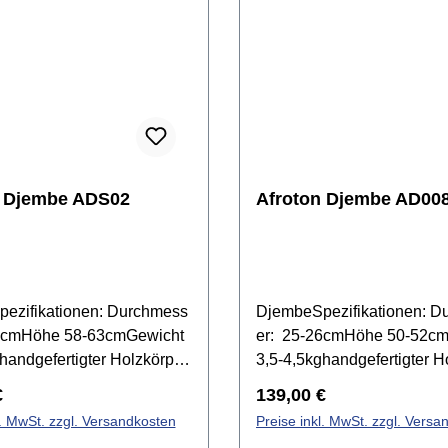
n Djembe ADS02
Afroton Djembe AD00
ezifikationen: Durchmess
DjembeSpezifikationen: D
2cmHöhe 58-63cmGewicht
er: 25-26cmHöhe 50-52c
handgefertigter Holzkörper
3,5-4,5kghandgefertigter H
m
aus einem
r Preis:
Regulärer Preis:
€
139,00 €
genfellprofessionelle
StammZiegenfellstimmbar
l. MwSt. zzgl. Versandkosten
Preise inkl. MwSt. zzgl. Versa
e Bespannung aus
Schnurbespannungbreite