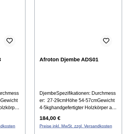
8
Afroton Djembe ADS01
urchmess
DjembeSpezifikationen: Durchmess
mGewicht
er: 27-29cmHöhe 54-57cmGewicht
olzkörper
4-5kghandgefertigter Holzkörper aus
einem
Regulärer Preis:
184,00 €
e
StammZiegenfellprofessionelle
ndkosten
Preise inkl. MwSt. zzgl. Versandkosten
stimmbare Bespannung aus