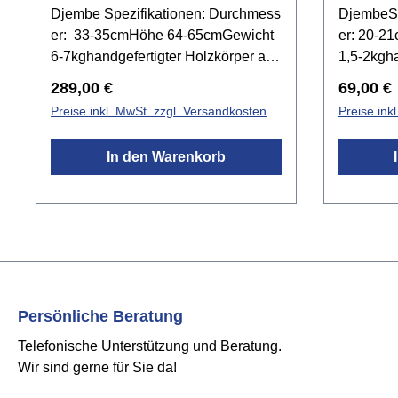
Djembe Spezifikationen: Durchmess
DjembeSp
er: 33-35cmHöhe 64-65cmGewicht
er: 20-2
6-7kghandgefertigter Holzkörper aus
1,5-2kgha
einem
aus eine
Regulärer Preis:
Reguläre
289,00 €
69,00 €
StammZiegenfellprofessionelle
StammZie
Preise inkl. MwSt. zzgl. Versandkosten
Preise ink
stimmbare Bespannung aus
Schnurbe
vorgereckter Schnurdifferenzierte,
Dynamikh
In den Warenkorb
Slap-Ton-Bass Dynamikideal für
Kinder u
den anspruchsvollen
Events u
Anfängerhandgefertigt in Ghana
Früherzi
Darabukas
(seitwärt
Arm)hand
Persönliche Beratung
Telefonische Unterstützung und Beratung.
Wir sind gerne für Sie da!