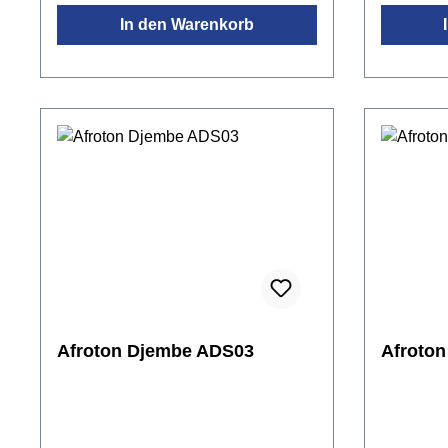
Dynamikhandliche Djembe für
vorgereck
In den Warenkorb
Kinder und Erwachseneideal für
Slap-Ton
Events und die musikalische
den ansp
Früherziehungauch mit
Anfänger
Darabukaspieltechnik spielbar
(seitwärts unter dem
Arm)handgefertigt in Ghana
Afroton Djembe ADS03
Afroto