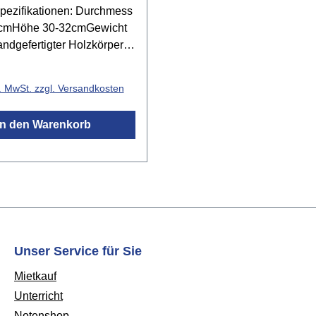
ezifikationen: Durchmess
1cmHöhe 30-32cmGewicht
ndgefertigter Holzkörper
m
r Preis:
genfellstimmbare
l. MwSt. zzgl. Versandkosten
spannungbreite
andliche Djembe für
In den Warenkorb
nd Erwachseneideal für
nd die musikalische
ehungauch mit
pieltechnik spielbar
s unter dem
gefertigt in Ghana
Unser Service für Sie
Mietkauf
Unterricht
Notenshop