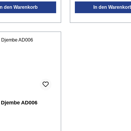
ter Schnurdifferenzierte,
Dynamikhandliche Djembe 
In den Warenkorb
In den Warenkor
-Bass Dynamikideal für
Kinder und Erwachseneidea
ruchsvollen
Events und die musikalisc
handgefertigt in Ghana
Früherziehungauch mit
Darabukaspieltechnik spie
(seitwärts unter dem
Arm)handgefertigt in Ghan
n Djembe AD006