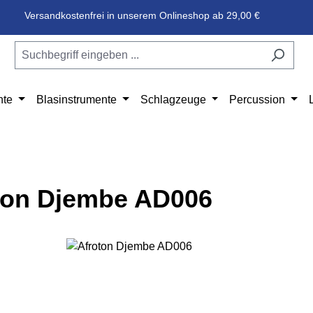
Versandkostenfrei in unserem Onlineshop ab 29,00 €
nte
Blasinstrumente
Schlagzeuge
Percussion
ton Djembe AD006
e überspringen