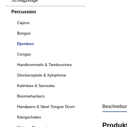
Schlagzeuge
Percussion
Cajons
Bongos
Djemben
Congas
Handtrommeln & Tambourines
Glockenspiele & Xylophone
Kalimbas & Sansulas
Boomwhackers
Beschreibu
Handpans & Steel Tongue Drum
Klangschalen
Produk