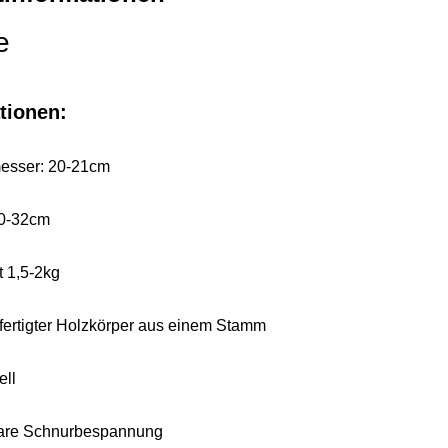
e
ationen:
esser: 20-21cm
0-32cm
 1,5-2kg
ertigter Holzkörper aus einem Stamm
ell
are Schnurbespannung