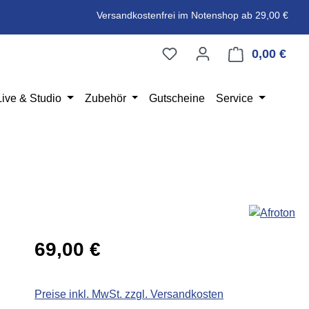
Versandkostenfrei im Notenshop ab 29,00 €
0,00 €
Ware
Live & Studio
Zubehör
Gutscheine
Service
Regulärer Preis:
69,00 €
Preise inkl. MwSt. zzgl. Versandkosten