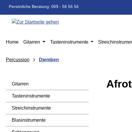
m Hauptinhalt springen
Zur Suche springen
Zur Hauptnavigation springen
Persönliche Beratung: 069 - 56 56 56
Home
Gitarren
Tasteninstrumente
Streichinstrume
Percussion
Djemben
Afro
Gitarren
Tasteninstrumente
Bildergaleri
Streichinstrumente
Blasinstrumente