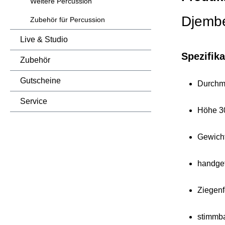
Weitere Percussion
Djemb
Zubehör für Percussion
Live & Studio
Spezifik
Zubehör
Gutscheine
Durchm
Service
Höhe 3
Gewicht
handgef
Ziegenf
stimmb