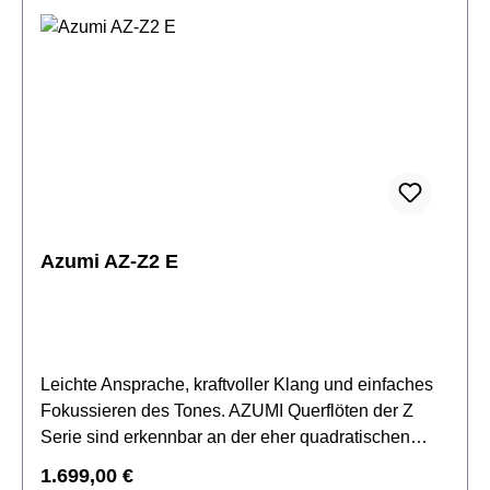
Neusilber versilbert, mit Easy CutMundlochkamin:
Neusilber versilbertKorpus: Neusilber
versilbertMechanik: Neusilber versilbertE-Mechanik
& TrillerklappeC-Fußgeschlossene Klappeninkl.
Etui, Ständer & Zubehör
Azumi AZ-Z2 E
Leichte Ansprache, kraftvoller Klang und einfaches
Fokussieren des Tones. AZUMI Querflöten der Z
Serie sind erkennbar an der eher quadratischen
Form des Mundlochs – dem Z-Cut. Der
Regulärer Preis:
1.699,00 €
Klangcharakter dieser Z Serie wird durch den