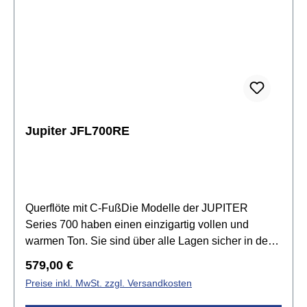
Jupiter JFL700RE
Querflöte mit C-FußDie Modelle der JUPITER
Series 700 haben einen einzigartig vollen und
warmen Ton. Sie sind über alle Lagen sicher in der
Intonation und leicht zu kontrollieren. Damit bieten
Regulärer Preis:
579,00 €
sie ideale Voraussetzungen für das Querflöte
Preise inkl. MwSt. zzgl. Versandkosten
Lernen.Spezifikationen:Stimmung: CKopfstück:
Neusilber versilbertMundlochplatte: Neusilber