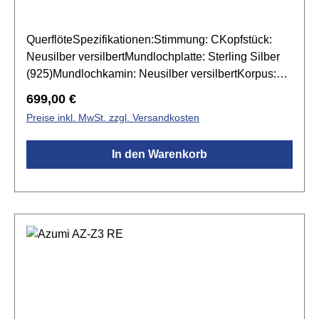
QuerflöteSpezifikationen:Stimmung: CKopfstück:
Neusilber versilbertMundlochplatte: Sterling Silber
(925)Mundlochkamin: Neusilber versilbertKorpus:
Neusilber versilbert mit C-FußMechanik: Neusilber
Regulärer Preis:
699,00 €
versilbertgeschlossene
Preise inkl. MwSt. zzgl. Versandkosten
KlappenSpitzdeckeldesignvorgezogenes GE-
Mechanikinkl. Yamaha FLC-220 Koffer & Yamaha
In den Warenkorb
FLB-400EII Tasche