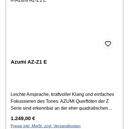
FußMechanik: Neusilber
versilbertRingklappenSpitzdeckeldesignvorgezogen
es GE-MechanikStimmung A = 442 Hzinkl. Azumi
Flötenetui, Etuitasche, Reinigungstuch &
Reinigungsstab
Azumi AZ-Z1 E
Leichte Ansprache, kraftvoller Klang und einfaches
Fokussieren des Tones. AZUMI Querflöten der Z
Serie sind erkennbar an der eher quadratischen
Form des Mundlochs – dem Z-Cut. Der
Regulärer Preis:
1.249,00 €
Klangcharakter der Z Serie wird durch den Einsatz
Preise inkl. MwSt. zzgl. Versandkosten
von Sterlingsilber (925) unterstützt. Mundlochplatte