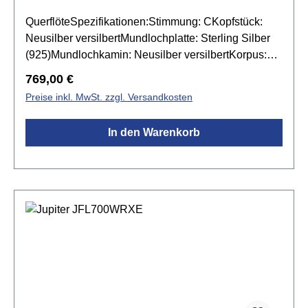
QuerflöteSpezifikationen:Stimmung: CKopfstück:
Neusilber versilbertMundlochplatte: Sterling Silber
(925)Mundlochkamin: Neusilber versilbertKorpus:
Neusilber versilbert mit C-FußMechanik: Neusilber
Regulärer Preis:
769,00 €
versilbertRingklappenSpitzdeckeldesignvorgezogen
Preise inkl. MwSt. zzgl. Versandkosten
es GE-Mechanikinkl. Yamaha FLC-220 Koffer &
Yamaha FLB-400EII Tasche
In den Warenkorb