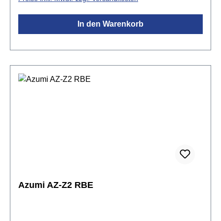
KlappenSpitzdeckeldesignvorgezogenes GE-
Mechanikinkl. Yamaha FLC-220 Koffer & Yamaha
In den Warenkorb
FLB-400EII Tasche
Azumi AZ-Z2 RBE