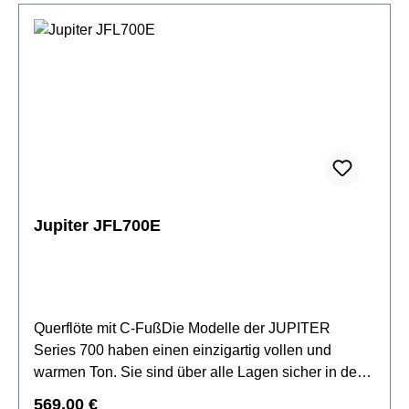
(925)Korpus: Sterling Silber (958) mit C-
FußMechanik: Neusilber
versilbertRingklappenSpitzdeckeldesignvorgezogen
es GE-MechanikStimmung A = 442 Hzinkl. Azumi
Flötenetui, Etuitasche, Reinigungstuch &
Reinigungsstab
Jupiter JFL700E
Querflöte mit C-FußDie Modelle der JUPITER
Series 700 haben einen einzigartig vollen und
warmen Ton. Sie sind über alle Lagen sicher in der
Intonation und leicht zu kontrollieren. Damit bieten
Regulärer Preis:
569,00 €