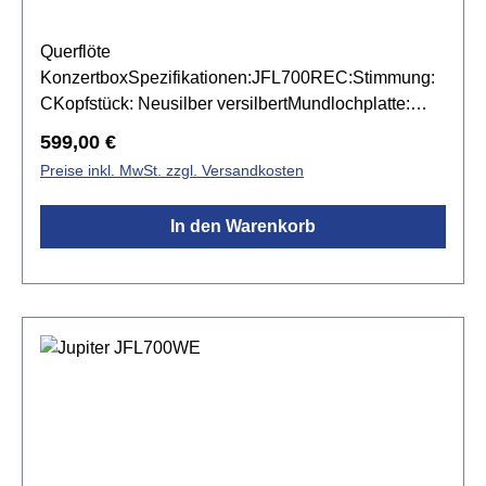
Querflöte
KonzertboxSpezifikationen:JFL700REC:Stimmung:
CKopfstück: Neusilber versilbertMundlochplatte:
Neusilber versilbertMundlochkamin: Sterling Silber
Regulärer Preis:
599,00 €
(925)Korpus: Neusilber versilbert mit C-
Preise inkl. MwSt. zzgl. Versandkosten
FußMechanik: Neusilber versilbertgeschlossene
KlappenE-MechanikKonzertboxintegriertes
In den Warenkorb
NotenpultGrifftabelleHercules HCDS-460B
FlötenständerJupiter JKB-FL11Q TascheJupiter
JKC-FL11CA EtuiBleistift mit
MagnetkopfPoliertuchBaumwolltuchHolzstab