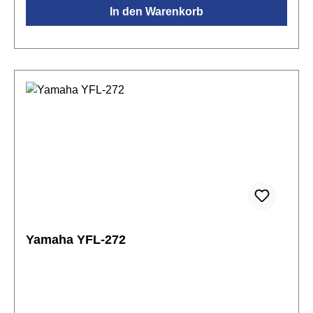
In den Warenkorb
versilbertMundlochkamin: Neusilber
versilbertKorpus: Neusilber versilbertMechanik:
Neusilber versilbertE-MechanikC-
FußRingklappeninkl. Etui, Ständer & Zubehör
Yamaha YFL-272