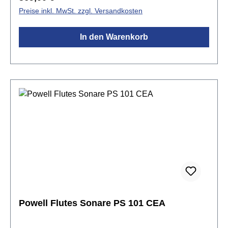
sie ideale Voraussetzungen für das Querflöte
Preise inkl. MwSt. zzgl. Versandkosten
Lernen.Spezifikationen:Stimmung: CKopfstück:
Neusilber versilbertMundlochplatte: Neusilber
In den Warenkorb
versilbertMundlochkamin: Neusilber
versilbertKorpus: Neusilber versilbertMechanik:
Neusilber versilbertE-MechanikC-Fußgeschlossene
Klappeninkl. Etui, Ständer & Zubehör
Powell Flutes Sonare PS 101 CEA