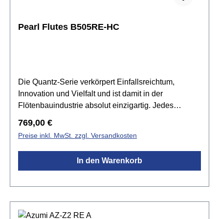
NotenpultGrifftabelleHercules HCDS-460B
FlötenständerJupiter JKB-FL11Q TascheJupiter
Pearl Flutes B505RE-HC
JKC-FL11CA EtuiBleistift mit
MagnetkopfPoliertuchBaumwolltuchHolzstab
Die Quantz-Serie verkörpert Einfallsreichtum,
Innovation und Vielfalt und ist damit in der
Flötenbauindustrie absolut einzigartig. Jedes
Quantz-Modell verfügt über französische Spitzarme,
Regulärer Preis:
769,00 €
ein Merkmal, das einst ausschließlich
Preise inkl. MwSt. zzgl. Versandkosten
handgefertigten Flöten vorbehalten war. Pearl bietet
dieses verbesserte Merkmal in seinem gesamten
In den Warenkorb
Sortiment zusammen mit dem stiftlosen
Mechanismus und der einteiligen
Kernstangenkonstruktion.Der Brezza-Kopfstück ist
die neueste Ergänzung der Quantz-Serie und bietet
einen verfeinerten Klang mit prägnanterer