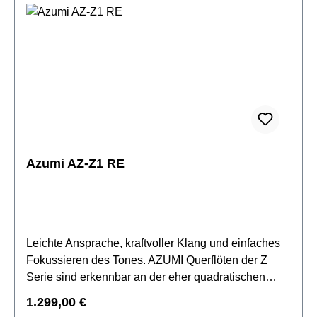
versilbertMundlochplatte: Neusilber versilbert, mit
Easy CutMundlochkamin: Neusilber
versilbertKorpus: Neusilber versilbertMechanik:
Neusilber versilbertE-Mechanik & TrillerklappeC-
FußRingklappen und "Metal-Plugs"inkl. Etui,
Ständer & Zubehör
Azumi AZ-Z1 RE
Leichte Ansprache, kraftvoller Klang und einfaches
Fokussieren des Tones. AZUMI Querflöten der Z
Serie sind erkennbar an der eher quadratischen
Form des Mundlochs – dem Z-Cut. Der
Regulärer Preis:
1.299,00 €
Klangcharakter der Z Serie wird durch den Einsatz