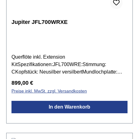
Jupiter JFL700WRXE
Querflöte inkl. Extension
KitSpezifikationen:JFL700WRE:Stimmung:
CKopfstück: Neusilber versilbertMundlochplatte:
Neusilber versilbertMundlochkamin: Neusilber
Regulärer Preis:
899,00 €
versilbertKorpus: Neusilber versilbert mit C-
Preise inkl. MwSt. zzgl. Versandkosten
FußMechanik: Neusilber
versilbertTrillerklappenRingklappen und "Metal-
In den Warenkorb
Plugs"E-Mechanikinkl. Jupiter JKC-FL09SB Etui,
Ständer & ZubehörJFLH700WX Extension
KitUmbauset für JFL700WE und JFL700WRE zur
geraden Flötegerades Kopfstück: Neusilber
versilbertMundlochkamin: Sterling Silber (925)inkl.