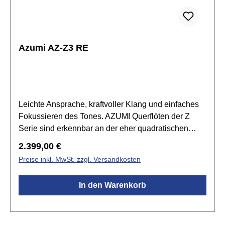
Azumi AZ-Z3 RE
Leichte Ansprache, kraftvoller Klang und einfaches
Fokussieren des Tones. AZUMI Querflöten der Z
Serie sind erkennbar an der eher quadratischen
Form des Mundlochs – dem Z-Cut. Der
Regulärer Preis:
2.399,00 €
Klangcharakter dieser Z Serie wird durch den
Preise inkl. MwSt. zzgl. Versandkosten
Einsatz von Sterlingsilber (925) unterstützt.
Kopfstück, Mundlochplatte, Mundlochkamin und
In den Warenkorb
Korpus der Serie Z3 bestehen aus Sterlingsilber
(925).Spezifikationen:Kopfstück: ALTUS Handmade
Z-Cut aus Sterling Silber (925)Mundlochplatte:
Sterling Silber (925)Mundlochkamin: Sterling Silber