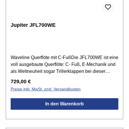
Jupiter JFL700WE
Waveline Querflöte mit C-FußDie JFL700WE ist eine
voll ausgebaute Querflöte: C- Fuß, E-Mechanik und
als Weltneuheit sogar Trillerklappen bei dieser
Konstruktion. Sie besitzt den Bogen mit dem original
Regulärer Preis:
729,00 €
Waveline Patent. Dieser verkürzt die Flöte
Preise inkl. MwSt. zzgl. Versandkosten
bautechnisch so, dass ein ermüdungsfreies,
bequemes und gesundes Flötenspiel möglich wird.
In den Warenkorb
Der Waveline Bogen sorgt für perfekte Balance und
einen satten, rauscharmen Ton.Spezifikationen:für
Kinder ab 7 Jahren empfohlenStimmung:
CKopfstück: Neusilber versilbertMundlochplatte: