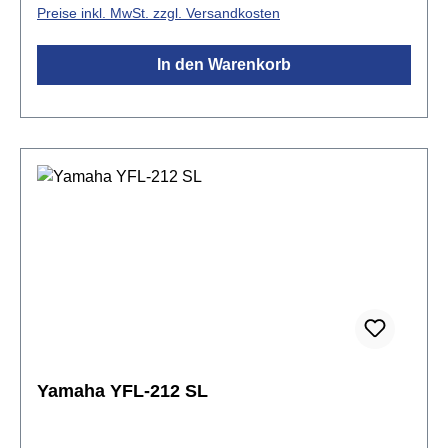
Preise inkl. MwSt. zzgl. Versandkosten
Einsatz von Sterlingsilber (925) unterstützt.
Kopfstück, Mundlochplatte und Mundlochkamin der
In den Warenkorb
Serie Z2 bestehen aus Sterlingsilber
(925).Spezifikationen:Kopfstück: ALTUS Handmade
Z-Cut aus Sterling Silber (925)Mundlochplatte:
Sterling Silber (925)Mundlochkamin: Sterling Silber
(925)Korpus: Neusilber versilbert mit C-
FußMechanik: Neusilber versilbertgeschlossene
KlappenSpitzdeckeldesignvorgezogenes GE-
MechanikStimmung A = 442 Hzinkl. Azumi
Flötenetui, Etuitasche, Reinigungstuch &
Reinigungsstab
Yamaha YFL-212 SL