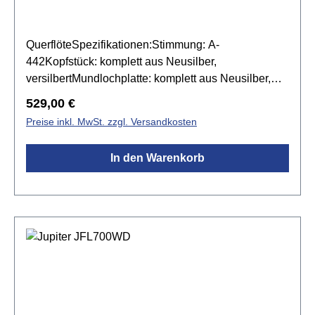
QuerflöteSpezifikationen:Stimmung: A-
442Kopfstück: komplett aus Neusilber,
versilbertMundlochplatte: komplett aus Neusilber,
versilbertMundlochkamin: komplett aus Neusilber,
Regulärer Preis:
529,00 €
versilbertKorpus: Neusilber versilbert mit C-
Preise inkl. MwSt. zzgl. Versandkosten
FußMechanik: Neusilber versilbertgeschlossene
KlappenSpitzdeckeldesignY-förmige
In den Warenkorb
KlappenarmeOffset-G-KlappeE-
MechanikWandstärke: 0,4 mmgezogene
Tonlöchertraditionelle Stiftmechanik mit
Stellschraubeninkl. Koffer mit Etuiüberzug