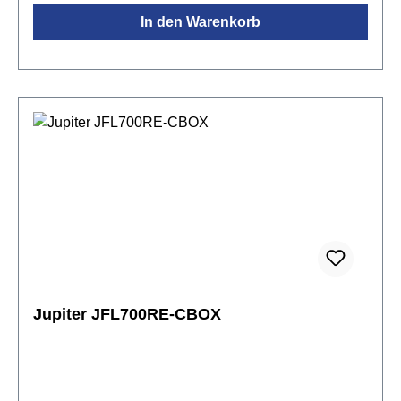
Flötespielen komfortabel machen.Damit auch das
In den Warenkorb
Pflegen der Flöte zur Leidenschaft wird, liegen in der
Jupiter Konzertbox die wichtigsten Pflegeutensilien
bereit. Damit steht dem ersten oder nächsten
Flötenkonzert fast nichts mehr im Wege. Für viele
Jahre Freude an dieser Querflöte, gewährt Jupiter 5
Jahre Garantie auf Versilberung, Achsspiel und
Polster.Spezifikationen:JFL700E:Stimmung:
CKopfstück: Neusilber versilbertMundlochplatte:
Neusilber versilbertMundlochkamin: Neusilber
versilbertKorpus: Neusilber versilbert mit C-
FußMechanik: Neusilber versilbertgeschlossene
KlappenE-MechanikKonzertboxintegriertes
NotenpultGrifftabelleHercules HCDS-460B
FlötenständerJupiter JKB-FL11Q TascheJupiter
Jupiter JFL700RE-CBOX
JKC-FL11CA EtuiBleistift mit
MagnetkopfPoliertuchBaumwolltuchHolzstab