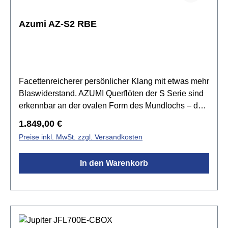
Azumi AZ-S2 RBE
Facettenreicherer persönlicher Klang mit etwas mehr
Blaswiderstand. AZUMI Querflöten der S Serie sind
erkennbar an der ovalen Form des Mundlochs – dem
S-Cut. Der Klangcharakter dieser Serie wird durch
Regulärer Preis:
1.849,00 €
den Einsatz von Britanniasilber (958) unterstützt: Die
Preise inkl. MwSt. zzgl. Versandkosten
Flöten der Serie S2 verfügen über ein Britanniasilber
(958) Kopfstück mit Sterlingsilber (925)
In den Warenkorb
Mundlochplatte und –
kamin.Spezifikationen:Kopfstück: ALTUS Handmade
S-Cut aus Britannia Silber (925)Mundlochplatte:
Sterling Silber (925)Mundlochkamin: Sterling Silber
(925)Korpus: Neusilber versilbert mit H-
FußMechanik: Neusilber