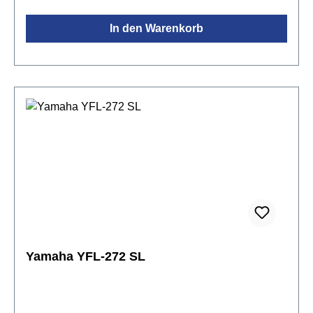
und Mundlochkamin der Serie Z1 bestehen aus
In den Warenkorb
Sterlingsilber (925).Spezifikationen:Kopfstück:
ALTUS Handmade Z-Cut aus Neusilber
versilbertMundlochplatte: Sterling Silber
(925)Mundlochkamin: Sterling Silber (925)Korpus:
Neusilber versilbert mit C-FußMechanik: Neusilber
versilbertgeschlossene
KlappenSpitzdeckeldesignvorgezogenes GE-
MechanikStimmung A = 442 Hzinkl. Azumi
Flötenetui, Etuitasche, Reinigungstuch &
Reinigungsstab
Yamaha YFL-272 SL