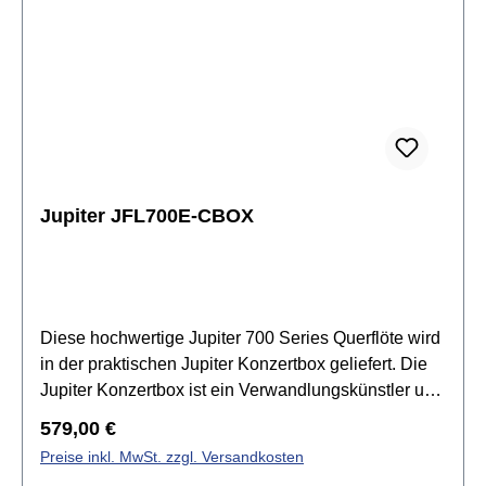
versilbertRingklappenSpitzdeckeldesignvorgezogen
es GE-MechanikStimmung A = 442 Hzinkl. Azumi
Flötenetui, Etuitasche, Reinigungstuch &
Reinigungsstab
Jupiter JFL700E-CBOX
Diese hochwertige Jupiter 700 Series Querflöte wird
in der praktischen Jupiter Konzertbox geliefert. Die
Jupiter Konzertbox ist ein Verwandlungskünstler und
wird mit einfachen Handgriffen zum Notenpult mit
Regulärer Preis:
579,00 €
integrierter Grifftabelle. Neben diesem großartigen
Preise inkl. MwSt. zzgl. Versandkosten
Feature beinhaltet sie zudem alle Dinge, die das