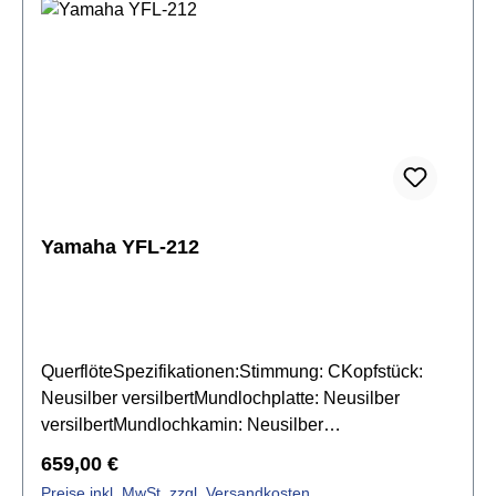
Jupiter JKC-FL11CA Etui & Jupiter JKB-Fl11Q
Tasche
Yamaha YFL-212
QuerflöteSpezifikationen:Stimmung: CKopfstück:
Neusilber versilbertMundlochplatte: Neusilber
versilbertMundlochkamin: Neusilber
versilbertKorpus: Neusilber versilbert mit C-
Regulärer Preis:
659,00 €
FußMechanik: Neusilber versilbertgeschlossene
Preise inkl. MwSt. zzgl. Versandkosten