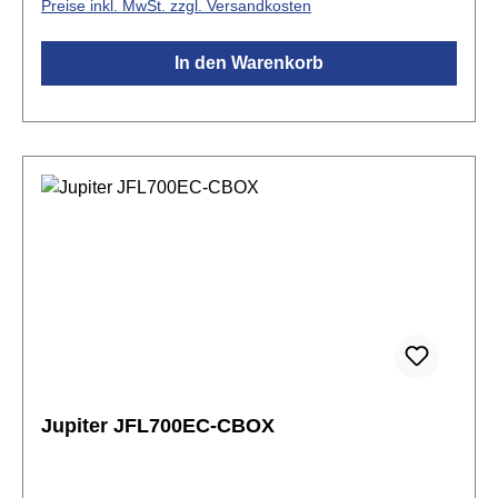
Preise inkl. MwSt. zzgl. Versandkosten
von Sterlingsilber (925) unterstützt. Mundlochplatte
und Mundlochkamin der Serie Z1 bestehen aus
In den Warenkorb
Sterlingsilber (925).Spezifikationen:Kopfstück:
ALTUS Handmade Z-Cut aus Neusilber
versilbertMundlochplatte: Sterling Silber
(925)Mundlochkamin: Sterling Silber (925)Korpus:
Neusilber versilbert mit C-FußMechanik: Neusilber
versilbertRingklappenSpitzdeckeldesignvorgezogen
es GE-MechanikStimmung A = 442 Hzinkl. Azumi
Flötenetui, Etuitasche, Reinigungstuch &
Reinigungsstab
Jupiter JFL700EC-CBOX