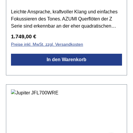
Leichte Ansprache, kraftvoller Klang und einfaches
Fokussieren des Tones. AZUMI Querflöten der Z
Serie sind erkennbar an der eher quadratischen
Form des Mundlochs – dem Z-Cut. Der
Regulärer Preis:
1.749,00 €
Klangcharakter dieser Z Serie wird durch den
Preise inkl. MwSt. zzgl. Versandkosten
Einsatz von Sterlingsilber (925) unterstützt.
Kopfstück, Mundlochplatte und Mundlochkamin der
In den Warenkorb
Serie Z2 bestehen aus Sterlingsilber
(925).Spezifikationen:Kopfstück: ALTUS Handmade
Z-Cut aus Sterling Silber (925)Mundlochplatte:
Sterling Silber (925)Mundlochkamin: Sterling Silber
(925)Korpus: Neusilber versilbert mit H-
FußMechanik: Neusilber
versilbertRingklappenSpitzdeckeldesignvorgezogen
es GE-MechanikStimmung A = 442 Hzinkl. Azumi
Flötenetui, Etuitasche, Reinigungstuch &
Reinigungsstab