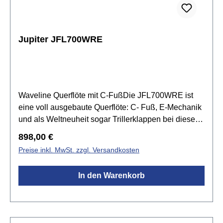
Jupiter JFL700WRE
Waveline Querflöte mit C-FußDie JFL700WRE ist
eine voll ausgebaute Querflöte: C- Fuß, E-Mechanik
und als Weltneuheit sogar Trillerklappen bei dieser
Konstruktion. Sie hat Ringklappen und besitzt den
Regulärer Preis:
898,00 €
Bogen mit dem original Waveline Patent. Dieser
Preise inkl. MwSt. zzgl. Versandkosten
verkürzt die Flöte bautechnisch so, dass ein
ermüdungsfreies, bequemes und gesundes
In den Warenkorb
Flötenspiel möglich wird. Der Waveline Bogen sorgt
für perfekte Balance und einen satten, rauscharmen
Ton.Spezifikationen:für Kinder ab 7 Jahren
empfohlenStimmung: CKopfstück: Neusilber