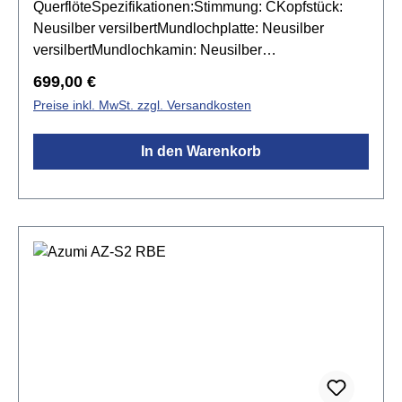
QuerflöteSpezifikationen:Stimmung: CKopfstück:
Neusilber versilbertMundlochplatte: Neusilber
versilbertMundlochkamin: Neusilber
versilbertKorpus: Neusilber versilbert mit C-
Regulärer Preis:
699,00 €
FußMechanik: Neusilber
Preise inkl. MwSt. zzgl. Versandkosten
versilbertRingklappenSpitzdeckeldesignvorgezogen
es GE-Mechanikinkl. Yamaha FLC-220 Koffer &
In den Warenkorb
Yamaha FLB-400EII Tasche