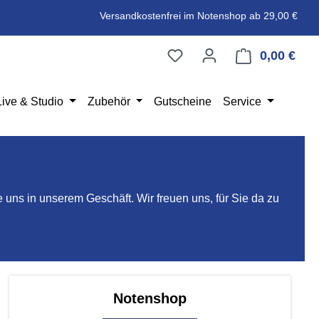
Versandkostenfrei im Notenshop ab 29,00 €
0,00 €
Ware
Live & Studio
Zubehör
Gutscheine
Service
uns in unserem Geschäft. Wir freuen uns, für Sie da zu
Notenshop