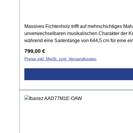
Massives Fichtenholz trifft auf mehrschichtiges Ma
unverwechselbaren musikalischen Charakter der K
während eine Saitenlänge von 644,5 cm für eine einw
Fischgrätenrand. Satin-Nickel-Mechaniken mit einem
Regulärer Preis:
799,00 €
Aussehen. Wie alle Kremona-Instrumente wird auch
Preise inkl. MwSt. zzgl. Versandkosten
MahagoniHals: MahagoniGriffbrett: PalisanderSteg:
MattMechanik: Satin-Nickel-OptikElektonik: Fishma