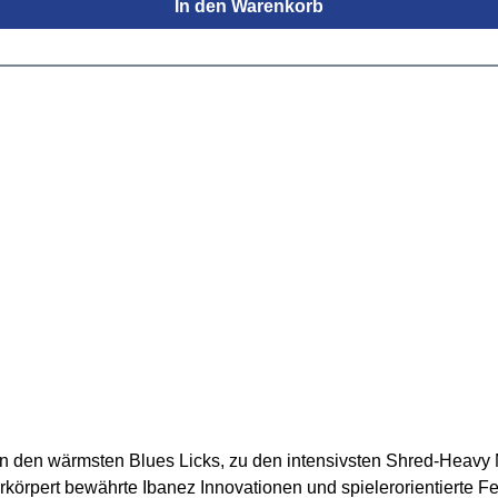
In den Warenkorb
entile: Edelstahl mit Aluminium Ventilstielenzweiteilige V
ssingFingerring am dritten VentilzugDaumensattel am erste
EWA Germany GigbagFinish: hochwertige GEWA Lackierung / 
n den wärmsten Blues Licks, zu den intensivsten Shred-Heavy Met
körpert bewährte Ibanez Innovationen und spielerorientierte Feat