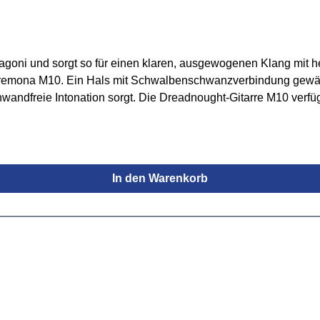
hagoni und sorgt so für einen klaren, ausgewogenen Klang mit 
remona M10. Ein Hals mit Schwalbenschwanzverbindung gewähr
andfreie Intonation sorgt. Die Dreadnought-Gitarre M10 verfügt
 Übersetzungsverhältnis von 18:1 sorgen für eine stabile Stim
 die M10 in Europa handgefertigt.Spezifikationen:Bauform: D
 PalisanderSattel- & Stegeinlage: TUSQ (synthetisch)Mensur: 
n Isys Tinkl. Gigbag
In den Warenkorb