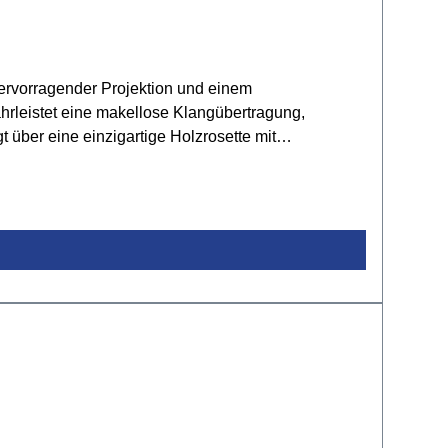
hervorragender Projektion und einem
leistet eine makellose Klangübertragung,
 über eine einzigartige Holzrosette mit
mung und verleihen der Gitarre ein elegantes
readnoughtDecke: Fichte massivBoden & Zargen:
644,5 mmSattelbreite: 43 mmFinish: Natur