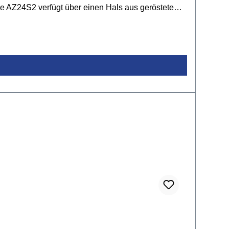
Die AZ24S2 verfügt über einen Hals aus geröstetem
hmern, einem dyna-MIX10 Schaltsystem, Locking
alsHals: gerösteter AhornHalsprofil: AZGriffbrett:
 648 mmSattelbreite: 42 mmSattel:
lter Switch5-Wege SchalterFinish: Metallic Light