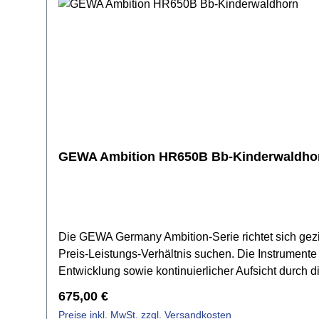
Tiefen und ein insgesamt noch reichhaltigeres Klan
optimiert Schwingungsübertragung, Durchsetzungskra
Saitenführung sorgt.Spezifikationen:Bauform: Gran
Stegeinlage: Kunststoff Mensur: 650 mmSattelbre
Antique WhiteMechanik: Chrome Die-cast (18:1 gear
GEWA Ambition HR650B Bb-Kinderwaldho
Die GEWA Germany Ambition-Serie richtet sich gezi
Preis-Leistungs-Verhältnis suchen. Die Instrumente
Entwicklung sowie kontinuierlicher Aufsicht durc
GEWA, Musiker bereits in ihren frühen Entwicklungs
Regulärer Preis:
675,00 €
klangliche Präzision und Zuverlässigkeit, die notwe
Preise inkl. MwSt. zzgl. Versandkosten