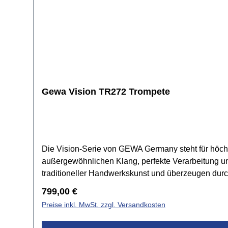
Gewa Vision TR272 Trompete
Die Vision-Serie von GEWA Germany steht für höchste
außergewöhnlichen Klang, perfekte Verarbeitung u
traditioneller Handwerkskunst und überzeugen dur
und Feinabstimmung erfolgen in Deutschland bei GE
Regulärer Preis:
799,00 €
modernstem Equipment veredelt. Präzise gesteuerte 
Preise inkl. MwSt. zzgl. Versandkosten
Mit der Vision-Serie unterstreicht GEWA Germany sei
sie auf höchstem Niveau begleiten.Spezifikationen