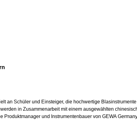
gbild – und bleibt dabei überraschend komfortabel spielbar. Di
ft und Dynamik, während die funktionale, verjüngte Kopfplatte
d DreadnoughtDecke: Sitka Fichte massivBoden & Zargen: Gefla
ite: 43 mmIbanez T-bar UndersaddleIbanez AEQ-TP2 Preamp mi
 ratio)
rn
elt an Schüler und Einsteiger, die hochwertige Blasinstrumente
 werden in Zusammenarbeit mit einem ausgewählten chinesischen
h die Produktmanager und Instrumentenbauer von GEWA Germany.
phasen zu begleiten. Die Instrumente sind leicht spielbar, ergo
ndig sind, um sich musikalisch sicher und mit Freude weiterzue