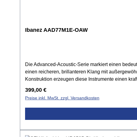
Ibanez AAD77M1E-OAW
Die Advanced-Acoustic-Serie markiert einen bedeutend
einen reicheren, brillanteren Klang mit außergewöh
Konstruktion erzeugen diese Instrumente einen kr
Spielkomfort sorgt. So führt die Advanced-Acoustic-
Regulärer Preis:
399,00 €
Musikerlebnis.Der Low-Oval-Hals aus Okoume erleic
Preise inkl. MwSt. zzgl. Versandkosten
massive Sitka-Fichtendecke sorgt für enorme Klan
Zargen und -Boden ergänzen diese Klangfülle mit st
der Ibanez T-Bar Undersaddle Pickup, unterstützt
Advantage Pins verbessern Resonanz, Handhabung un
Klangwellen so, dass Spieler*innen ihr eigenes S