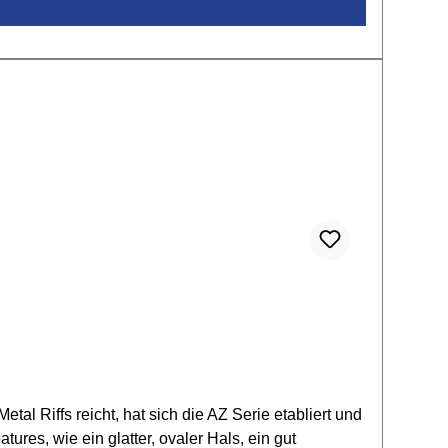
entilbüchsen aus MessingStimmbogen:
n Ventilzugeine Stütze am Hauptstimmbogenzwei
Klarlack
al Riffs reicht, hat sich die AZ Serie etabliert und
ures, wie ein glatter, ovaler Hals, ein gut