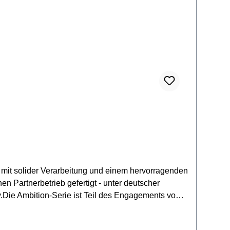
e sorgfältig abgestimmte X-M-Bracing-Konstruktion
 für geringeres Gewicht und eine stabile, gerade
mmter AhornGriffbrett: AhornSteg: AhornSattel- &
t eingebautem StimmgerätFinish: Open Pore
 mit solider Verarbeitung und einem hervorragenden
 Partnerbetrieb gefertigt - unter deutscher
Die Ambition-Serie ist Teil des Engagements von
nomisch durchdacht und bieten gleichzeitig die
ntwickeln.Spezifikationen:Kinderhornperfekt für