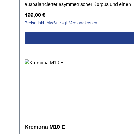
ausbalancierter asymmetrischer Korpus und einen H
Ahorn, ein Jatoba Griffbrett und einen Erle Korpu
Regulärer Preis:
499,00 €
Mechaniken und einem T106 Tremolo Steg ausgestatt
Preise inkl. MwSt. zzgl. Versandkosten
JatobaBrücke: Ibanez T106Tuner: Locking Machine
KunststoffPickups: 2x Ibanez Modern Custom Humbu
BlueHardware: Chrom
Kremona M10 E