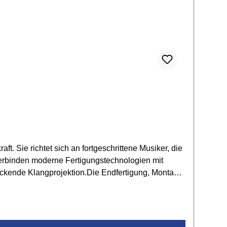
. Sie richtet sich an fortgeschrittene Musiker, die
verbinden moderne Fertigungstechnologien mit
ckende Klangprojektion.Die Endfertigung, Montage
werden die Instrumente der Vision-Serie mit
bigkeit und eine klanglich optimale Beschichtung.
rumente zu schaffen, die Musiker inspirieren und
gel aus BlattzuschnittSchallrand mit