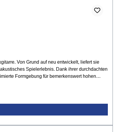
itarre. Von Grund auf neu entwickelt, liefert sie
 akustisches Spielerlebnis. Dank ihrer durchdachten
ptimierte Formgebung für bemerkenswert hohen
 Spieler*innen ein inspirierendes, modernes
are Höhen und präsente Mitten betont. Eine
 einem volltönenden Bassfundament. Flamed-Maple-
älligen Look. Für natürliche Klangübertragung sorgt
n Ahorn-Steg sowie die praktischen Ibanez
tzliche Akzente: Das innovative A.I.R.port leitet
adnought-Korpus erzeugt mehr Volumen, kräftigere