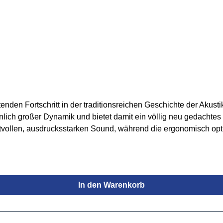
en Fortschritt in der traditionsreichen Geschichte der Akustikg
nlich großer Dynamik und bietet damit ein völlig neu gedachtes
aftvollen, ausdrucksstarken Sound, während die ergonomisch o
Serie die Akustikgitarre in eine neue Generation und verspricht
htert entspanntes Akkordspiel, während das Ahorn-Griffbrett kl
gbreite – von schimmernden Höhen über präzise Mitten bis zu
rahlenden, straffen Tonanteilen und einem ansprechenden, auff
In den Warenkorb
 vom AEQ-TP2-Preamp mit integriertem Tuner und 2-Band-EQ. Ei
d Stimmstabilität.Besondere konstruktive Merkmale setzen zusä
piel besser wahrnehmen können. Der neu entwickelte Grand-Dre