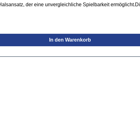
alsansatz, der eine unvergleichliche Spielbarkeit ermöglicht.
s. Außerdem ist die Gitarre mit Ibanez Modern Custom Tonabne
et.Spezifikationen:Bauform: AZ SerieKorpus: Erlegeschraubter H
 HeadsBünde: 24 Jumbo EdelstahlEinlagen: White DotsMensur:
ckerLautstärke- & Tonreglerdyna-MIX10 Switching-System mit A
In den Warenkorb