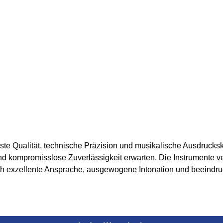
 Qualität, technische Präzision und musikalische Ausdruckskraft
nd kompromisslose Zuverlässigkeit erwarten. Die Instrumente 
ch exzellente Ansprache, ausgewogene Intonation und beeindru
WA Germany. In der neuen, hochmodernen Lackiererei in Adorf 
Prozesse garantieren erstklassige Oberflächenqualität, Langle
ne Philosophie, Tradition und Fortschritt zu verbinden, um Inst
:Stimmung: BbSchallbecher: Messing, zweiteiligSchallbechersten