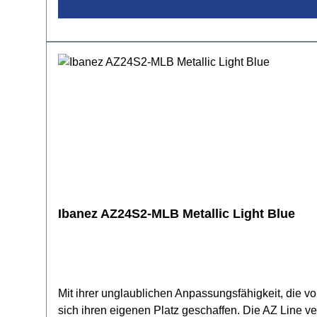
DrahtBecherdurchmesser: 120 mmBohrung: 11,68 mmV
GoldmessingAußenzüge: NeusilberMundrohr: Goldme
Wasserklappeninklusive Gewa 3C Mundstück und G
Ibanez AZ24S2-MLB Metallic Light Blue
Mit ihrer unglaublichen Anpassungsfähigkeit, die vo
sich ihren eigenen Platz geschaffen. Die AZ Line ver