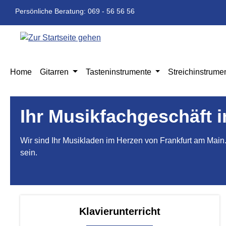
m Hauptinhalt springen
Zur Suche springen
Zur Hauptnavigation springen
Persönliche Beratung: 069 - 56 56 56
Home
Gitarren
Tasteninstrumente
Streichinstrume
Ihr Musikfachgeschäft i
Wir sind Ihr Musikladen im Herzen von Frankfurt am Main
sein.
Klavierunterricht