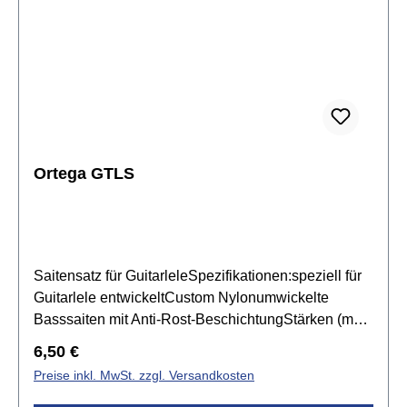
Ortega GTLS
Saitensatz für GuitarleleSpezifikationen:speziell für
Guitarlele entwickeltCustom Nylonumwickelte
Basssaiten mit Anti-Rost-BeschichtungStärken (mm):
0.67, 0.80, 0.97, 0.68, 0.85, 1.01
Regulärer Preis:
6,50 €
Preise inkl. MwSt. zzgl. Versandkosten