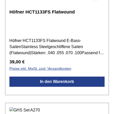
Höfner HCT1133FS Flatwound
Höfner HCT1133FS Flatwound E-Bass-
SaitenStainless Steelgeschliffene Saiten
(Flatwound)Stärken: .040 .055 .070 .100Passend für
alle Höfner Violin-, Club- und Shorty-Bässe, die
Regulärer Preis:
39,00 €
meisten Short Scale Bässe mit 762 mm (30") Mensur
Preise inkl. MwSt. zzgl. Versandkosten
und für Höfner Verythin HCT500/7-Bässe ab
Herstellungsdatum ca. 2019. Höfner Stainless Steel
In den Warenkorb
Strings sind langlebiger als konventionelle Saiten