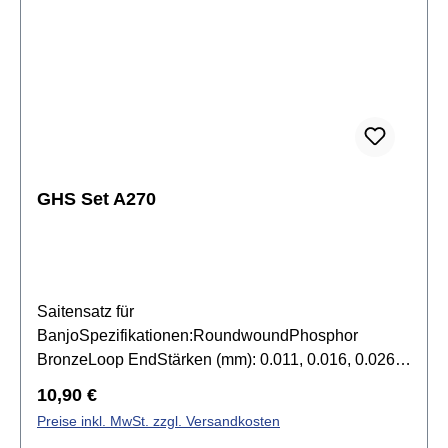
GHS Set A270
Saitensatz für
BanjoSpezifikationen:RoundwoundPhosphor
BronzeLoop EndStärken (mm): 0.011, 0.016, 0.026,
0.040
Regulärer Preis:
10,90 €
Preise inkl. MwSt. zzgl. Versandkosten