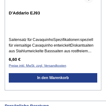
D'Addario EJ93
Saitensatz für CavaquinhoSpezifikationen:speziell
für viersaitige Cavaquinho entwickeltDiskantsaiten
aus Stahlumwickelte Basssaiten aus rostfreiem
StahlStärken (mm): 0.11, 0.13, 0.23w, 0.28w
Regulärer Preis:
6,60 €
Preise inkl. MwSt. zzgl. Versandkosten
In den Warenkorb