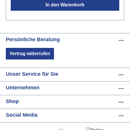
In den Warenkorb
NatoGriffbrett: OvangkolSteg: OvangkolSattel- &
Stegeinlage: NuboneBindings: schwarzes
ABSMensur: 410 mmSattelbreite: 43 mmMechanik:
vernickelt mit schwarzen FlügelnFarbe: Natur matt
offenporig
Persönliche Beratung
Vertrag widerrufen
Unser Service für Sie
Unternehmen
Shop
Social Media