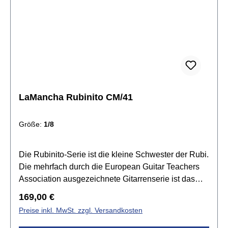
LaMancha Rubinito CM/41
Größe:
1/8
Die Rubinito-Serie ist die kleine Schwester der Rubi.
Die mehrfach durch die European Guitar Teachers
Association ausgezeichnete Gitarrenserie ist das
klassische Einsteigermodell in verschiedenen
Regulärer Preis:
169,00 €
Größen und Farben und mit unterschiedlicher
Preise inkl. MwSt. zzgl. Versandkosten
Ausstattung.Spezifikationen: Größe: 1/8Decke:
Zeder massivBoden & Zargen: MahagoniHals: