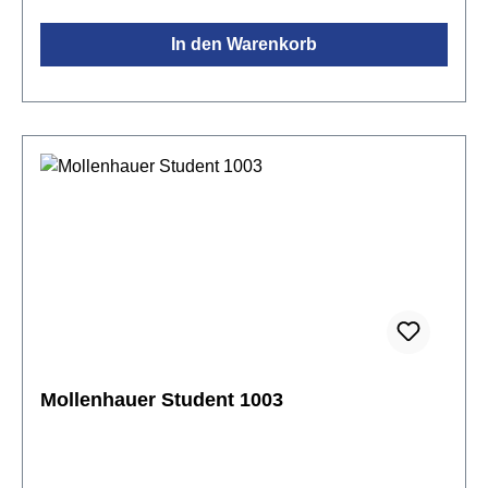
Einstieg in die Musik. Sie hält was aus, ist erprobt,
In den Warenkorb
klangvoll, bietet eine gute Ansprache im ganzen
Tonumfang und eine ausgewogene Stimmung. Die
elegante Linienführung des Flötenschnabels und die
schwungvolle Gestaltung des Instruments eröffnen
von Beginn an den Bezug zu barocken
Vorbildern.Das Griffstück aus Holz mit von Hand
bearbeiteter, geölter Oberfläche sorgt für eine
angenehme Haptik sowie einen schönen Klang. Der
Kunststoffkopf erleichtert die hygienische Pflege,
indem er einfach mit lauwarmem Wasser
durchgespült und außerhalb der Tasche getrocknet
wird.Spezifikationen:Material Unterstück:
AhornholzMaterial Kopfstück: KunststoffGriffweise:
deutsche Griffweise mit EinzellochTonumfang: c2 -
Mollenhauer Student 1003
d4Stimmung: a1 = 442 Hzgeölte Oberfläche für
natürliche Haptikausgewogener, stabiler und farbiger
Toncharakterleichte AnspracheFarbe: