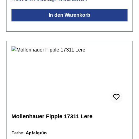
hohen Tönensorgfältig ausgewogene
StimmungKleinfingerwulst für kleine FingerTasche:
In den Warenkorb
Regenbogen-Flötentasche mit individuellem
Farbverlauf und Namensschildinkl. Baumwolltasche,
Microfaserwischer, Fettdöschen, Grifftabelle &
Pflegeanleitung
Mollenhauer Fipple 17311 Lere
Farbe:
Apfelgrün