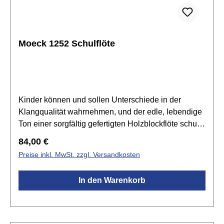
Moeck 1252 Schulflöte
Kinder können und sollen Unterschiede in der
Klangqualität wahrnehmen, und der edle, lebendige
Ton einer sorgfältig gefertigten Holzblockflöte schult
das Ohr auf die beste Weise. Dabei lernen Kinder
Regulärer Preis:
84,00 €
auch, wie ein hochwertiges Instrument behandelt
Preise inkl. MwSt. zzgl. Versandkosten
und gepflegt werden muss, damit es seinen schönen
Ton behält oder sogar noch
In den Warenkorb
verbessert.Spezifikationen:SopranblockflöteHolzart:
Birnbaum naturGriffweise: deutsch mit
EinzellöchernTonumfang: c2 - d4Stimmung: a1 =
442 Hzsanfter, warmer Klanginkl. Tasche,