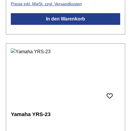
Preise inkl. MwSt. zzgl. Versandkosten
weiche Klang sorgen für Spaß beim Spielen und
Zuhören. So kann die ganze Aufmerksamkeit dem
In den Warenkorb
Musizieren gewidmet werden.Doch nicht nur
musikalisch ist unsere Flauto 1 Plus ein
verlässlicher Begleiter. Im Alltag müssen Instrumente
für Kinder häufig besondere Beanspruchungen
überstehen. Deshalb ist das bei Blockflöten sehr
empfindliche Kopfstück bei diesem Modell aus
robustem Spezialkunststoff gefertigt und verzeiht
auch manch gröbere Behandlung, z.B. den Transport
in der vollgepackten Schultasche. Das Unterstück
aus Ahornholz unterstreicht die Wertigkeit unseres
Einstiegsmodells und sorgt für den
charakteristischen weichen
Klang.Spezifikationen:SopranblockflöteKopfstück:
roter KunststoffUnterstück: AhornGriffweise: deutsch
Yamaha YRS-23
mit EinzellöchernTonumfang: c2 - d4Stimmung: a1 =
442 Hzunempfindlicher Kunststoff und offener,