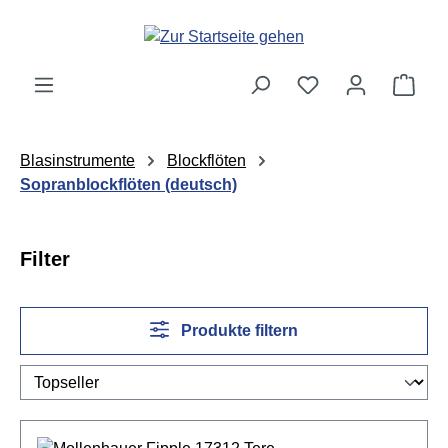
Zum Hauptinhalt springen
Ware
Blasinstrumente
Blockflöten
Sopranblockflöten (deutsch)
Filter
Produkte filtern