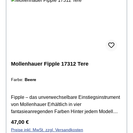
Mollenhauer Fipple 17312 Tere
Farbe:
Beere
Fipple – das unverwechselbare Einstiegsinstrument
von Mollenhauer Erhältlich in vier
fantasieanregenden Farben Hinter jedem Modell
versteckt sich ein lustiger Charakterkopf.Die
Regulärer Preis:
47,00 €
kindgerechte und hochwertige Materialkombination
Preise inkl. MwSt. zzgl. Versandkosten
ist das bewährte Erfolgsrezept für einen guten