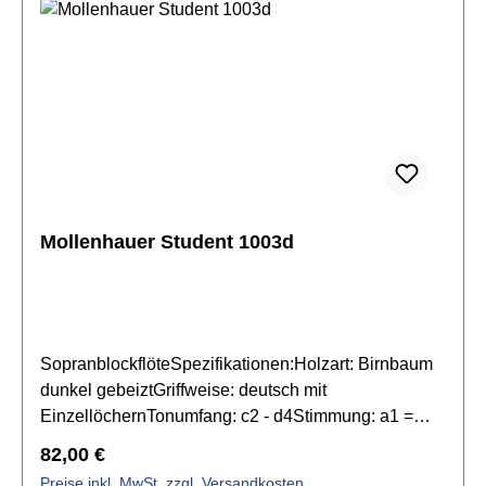
Pflegeanleitung & Zertifikat
Mollenhauer Student 1003d
SopranblockflöteSpezifikationen:Holzart: Birnbaum
dunkel gebeiztGriffweise: deutsch mit
EinzellöchernTonumfang: c2 - d4Stimmung: a1 =
442 Hzfeiner, sanfter Klang der durch alle Register
Regulärer Preis:
82,00 €
ausgeglichen iststabile Ansprache von tiefen bis zu
Preise inkl. MwSt. zzgl. Versandkosten