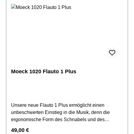
Wischerstab & -tuch, Korkfett, Grifftabelle,
Pflegeanleitung & Zertifikat
Moeck 1020 Flauto 1 Plus
Unsere neue Flauto 1 Plus ermöglicht einen
unbeschwerten Einstieg in die Musik, denn die
ergonomische Form des Schnabels und des
Griffstücks begünstigen eine natürliche
Regulärer Preis:
49,00 €
Körperhaltung. Die leichte Ansprache und der