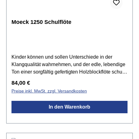
Moeck 1250 Schulflöte
Kinder können und sollen Unterschiede in der
Klangqualität wahrnehmen, und der edle, lebendige
Ton einer sorgfältig gefertigten Holzblockflöte schult
das Ohr auf die beste Weise. Dabei lernen Kinder
Regulärer Preis:
84,00 €
auch, wie ein hochwertiges Instrument behandelt
Preise inkl. MwSt. zzgl. Versandkosten
und gepflegt werden muss, damit es seinen schönen
Ton behält oder sogar noch
In den Warenkorb
verbessert.Spezifikationen:SopranblockflöteHolzart:
Ahorn naturGriffweise: deutsch mit
EinzellöchernTonumfang: c2 - d4Stimmung: a1 =
442 Hzoffener, leichter Klanginkl. Tasche,
Wischerstab & -tuch, Korkfett, Grifftabelle,