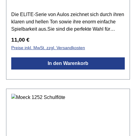
SeeblauZusätzlich zum Instrument wird
motivierendes, pädagogisches Begleitmaterial
Die ELITE-Serie von Aulos zeichnet sich durch ihren
angeboten:- die abenteuerliche Fipple Story zum
klaren und hellen Ton sowie ihre enorm einfache
Vorlesen oder Selbstlesen- der lustige Fipple Song –
Spielbarkeit aus.Sie sind die perfekte Wahl für
kleine Musikübungen für den spielerischen Einstieg-
Einsteiger:innen ins Blockflötenspiel. Mit ihrem
Regulärer Preis:
11,00 €
das Fipple Game – zum Selberbasteln für
dreiteiligen Aufbau und einer abnehmbaren
Preise inkl. MwSt. zzgl. Versandkosten
spannenden Spielespaß
Daumenstütze ist sie sehr bequem zu
handhaben.Spezifikationen:Material: synthetisches
In den Warenkorb
KunstharzGriffweise: deutsch mit Einzellöchernmit
abnehmbarer Daumenstützteinkl. Tasche,
Wischerstab & Grifftabelle