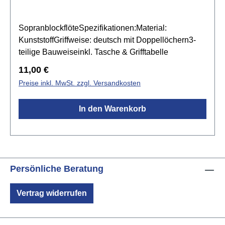
leichter Klanginkl. Tasche, Wischerstab & -tuch,
Grifftabelle, Pflegeanleitung & Zertifikat
SopranblockflöteSpezifikationen:Material:
KunststoffGriffweise: deutsch mit Doppellöchern3-
teilige Bauweiseinkl. Tasche & Grifftabelle
Regulärer Preis:
11,00 €
Preise inkl. MwSt. zzgl. Versandkosten
In den Warenkorb
Persönliche Beratung
Vertrag widerrufen