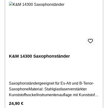
K&M 14300 Saxophonständer
Saxophonständergeeignet für Es-Alt und B-Tenor-
SaxophoneMaterial: Stahlglasfaserverstärkter
KunststoffsockelInstrumentenauflage mit Kunststoff-
Schutzüberzugbiegsamer oberer
Regulärer Preis:
24,90 €
Aufnahmebügelverstellbarer unterer Haltebügel