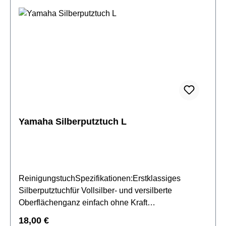
Yamaha Silberputztuch L
ReinigungstuchSpezifikationen:Erstklassiges
Silberputztuchfür Vollsilber- und versilberte
Oberflächenganz einfach ohne Kraft
polierenanhaltenter Glanzkein kratzen oder
Regulärer Preis:
18,00 €