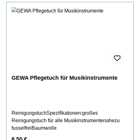
GEWA Pflegetuch für Musikinstrumente
ReinigungstuchSpezifikationen:großes
Reinigungstuch für alle Musikinstrumentenahezu
fusselfreiBaumwolle
Regulärer Preis:
6,50 €