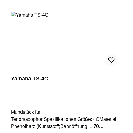
geeignetwirksam gegen alle behüllten Viren (Corona
etc)für gesundes MundstückwechselnSpray auf
biologischer Basisgute
Materialverträglichkeiteinfache Dosierung durch
SprühzerstäuberInhalt: 80 ml
Yamaha TS-4C
Mundstück für
TenorsaxophonSpezifikationen:Größe: 4CMaterial:
Phenolharz (Kunststoff)Bahnöffnung: 1,70