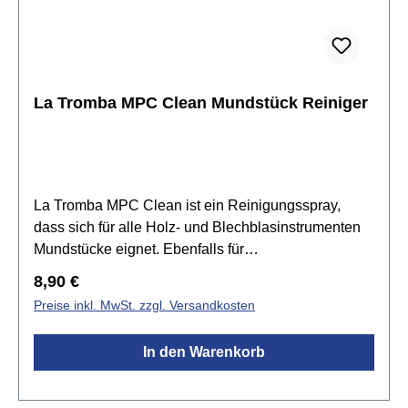
La Tromba MPC Clean Mundstück Reiniger
La Tromba MPC Clean ist ein Reinigungsspray,
dass sich für alle Holz- und Blechblasinstrumenten
Mundstücke eignet. Ebenfalls für
Kautschukmundstücke geeignet. Das Mundstück
Regulärer Preis:
8,90 €
mithilfe des Pumpsprayers vollständig einsprühen,
Preise inkl. MwSt. zzgl. Versandkosten
danach 15 sek. einwirken lassen und mit einem
trockenem Tuch
In den Warenkorb
nachwischen.Spezifikationen:Reinigungsspraygeeig
net für alle Holz- und Blechblasinstrumenten-
Mundstückeauch für Kautschukmundstücke