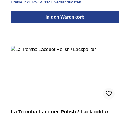
Preise inkl. MwSt. zzgl. Versandkosten
durch mehrere RastpositionenSockel mit
KlappfüßenHöhe: 485 mmGewicht: 1,04 kgFarbe:
In den Warenkorb
schwarz
La Tromba Lacquer Polish / Lackpolitur