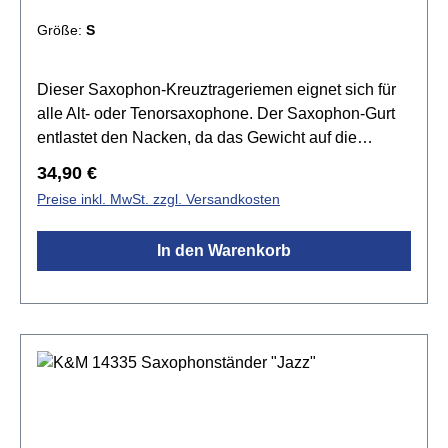
Größe:
S
Dieser Saxophon-Kreuztrageriemen eignet sich für
alle Alt- oder Tenorsaxophone. Der Saxophon-Gurt
entlastet den Nacken, da das Gewicht auf die
Schultern verlagert wird.Spezifikationen:für Alt- oder
Regulärer Preis:
34,90 €
Tenor Saxophon geeignetGewebeband 50mm
Preise inkl. MwSt. zzgl. Versandkosten
breitläuft über beide SchulternKarabinerhaken aus
KunststoffglasfaserverstärktEinstellung der Länge ist
In den Warenkorb
möglichMade in GermanyGröße: S