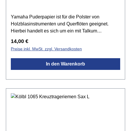
Yamaha Puderpapier ist für die Polster von
Holzblasinstrumenten und Querflöten geeignet.
Hierbei handelt es sich um ein mit Talkum
beschichtetes Puderpapier, welches das Ankleben
Regulärer Preis:
14,00 €
und Schmatzen von Polstern durch das Entziehen
Preise inkl. MwSt. zzgl. Versandkosten
der überflüssigen Feuchtigkeit
verhindert.Spezifikationen:mit Magnesium-Puder
In den Warenkorb
beschichtetes Spezialpapierzur
Polsterreinigungverhindert das Ankleben der Polster
auf den Tonlöchernbeugt "Schmatzgeräuschen" vor