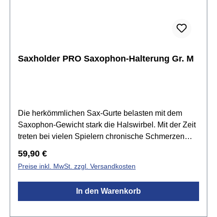
Saxholder PRO Saxophon-Halterung Gr. M
Die herkömmlichen Sax-Gurte belasten mit dem
Saxophon-Gewicht stark die Halswirbel. Mit der Zeit
treten bei vielen Spielern chronische Schmerzen
und sogar Wirbelschäden auf. SAXHOLDER-PRO
Regulärer Preis:
59,90 €
ist ein neuartiges, patentiertes Dreipunkt-Trage-
Preise inkl. MwSt. zzgl. Versandkosten
System: das gesamte Sax-Gewicht wird auf die
beide gepolsterten Schulter-Bügel übertragen und
In den Warenkorb
gleichzeitig mit der Bauch-Stütze
abgefangen.Spezifikationen:für Sopran-, Alt-, Tenor-