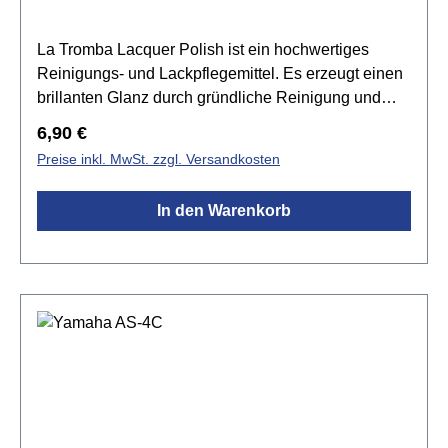
La Tromba Lacquer Polish ist ein hochwertiges
Reinigungs- und Lackpflegemittel. Es erzeugt einen
brillanten Glanz durch gründliche Reinigung und
perfekte Oberflächenversiegelung. Durch den
Regulärer Preis:
6,90 €
entstehenden, nicht schmierenden Oberflächenfilm
Preise inkl. MwSt. zzgl. Versandkosten
wird der Lack vor aggressivem Handschweiß und
anderen schädlichen Einflüssen geschützt. Der
In den Warenkorb
Werterhalt Ihres Instruments wird nachhaltig
optimiert.Spezifikationen:Pflegemittel für lackierte
Holz- und Blechblasinstrumentereinigt und
konserviertschützt mit einem Wachsfilm vor
Handschweiß und ätzenden SubstanzenKunststoff-
Sprüh-Flasche mit SchutzkappeInhalt: 80 ml