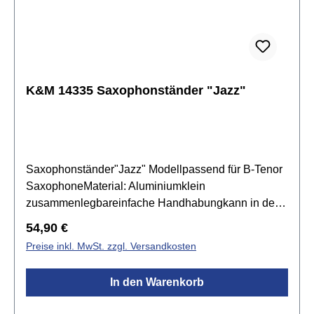
K&M 14335 Saxophonständer "Jazz"
Saxophonständer"Jazz" Modellpassend für B-Tenor
SaxophoneMaterial: Aluminiumklein
zusammenlegbareinfache Handhabungkann in dem
mitgelieferten Veloursbeutel im Schalltrichter des
Regulärer Preis:
54,90 €
Instruments transportiert werdenFüsse mit
Preise inkl. MwSt. zzgl. Versandkosten
eingepassten ParkettschonernInstrumentenauflage
mit Kunststoff-Schutzüberzugzentrale
In den Warenkorb
VerschlussschraubeHöhe: 425 mmGewicht: 0,36
kgFarbe: schwarz