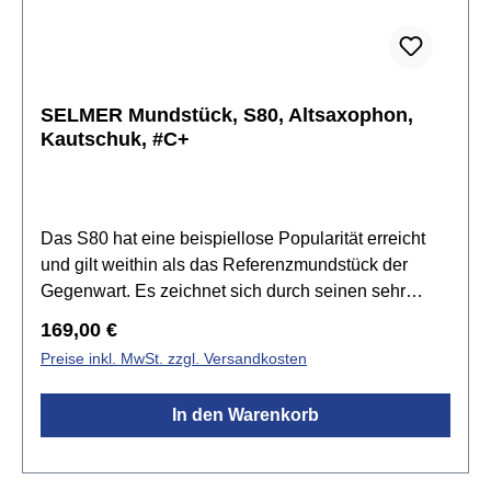
Kammer. Es wird standardmäßig mit einer Prologue
Blattschraube und einer Kapsel versehen.
Spezifikationen:für Altsaxophonmit Prologue
Blattschraube und KapselBahnöffnung 1,55
mmBahnlänge 24 mmquadratische Kammeraus
SELMER Mundstück, S80, Altsaxophon,
thermoplastischem Polymer (TPE)leichte
Kautschuk, #C+
Spielbarkeit in allen Registernhohe Emission und
Resonanzideal für Anfänger und junge Spieler
Das S80 hat eine beispiellose Popularität erreicht
und gilt weithin als das Referenzmundstück der
Gegenwart. Es zeichnet sich durch seinen sehr
warmen, breiten und vollen Klang
Regulärer Preis:
169,00 €
aus.Spezifikationen:Universell einsetzbarGroßes
Preise inkl. MwSt. zzgl. Versandkosten
KlangvolumenRunder KlangAusgeprägte
dynamische BandbreitePräzise Ansprache Ideal für
In den Warenkorb
Schüler durch hohe Funktionalität