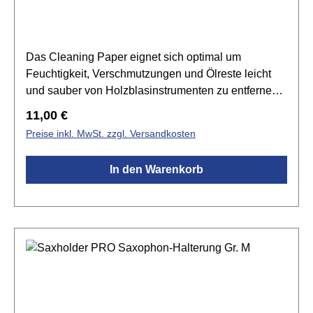
Das Cleaning Paper eignet sich optimal um
Feuchtigkeit, Verschmutzungen und Ölreste leicht
und sauber von Holzblasinstrumenten zu entfernen.
Nimmt auf äußerst schonende Art und Weise Staub
Regulärer Preis:
11,00 €
und Verschmutzungen von den Polstern und hilft so
Preise inkl. MwSt. zzgl. Versandkosten
deren Lebensdauer zu
verlängernSpezifikationen:Reinigungspapier für
In den Warenkorb
Polsterentfernt Feuchtigkeit, Schmutz und Ölehilft
die Lebensdauer der Polster zu verlängernverlängert
die Lebensdauer Ihrer Polsterfür Saxophone,
Klarinetten und Querflöten