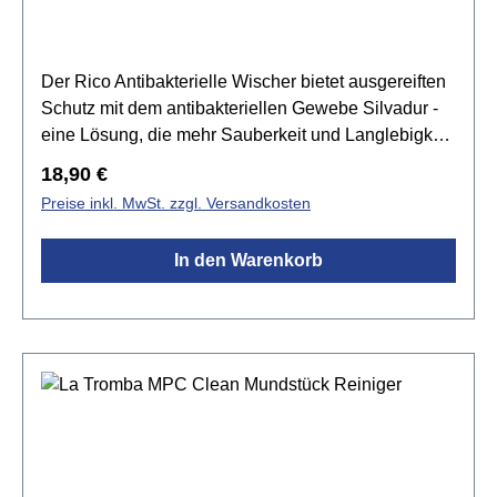
Der Rico Antibakterielle Wischer bietet ausgereiften
Schutz mit dem antibakteriellen Gewebe Silvadur -
eine Lösung, die mehr Sauberkeit und Langlebigkeit
bietet als übliche Wischer. Wirksam, kostengünstig
Regulärer Preis:
18,90 €
und für 50 Wäschen ausgelegt.Spezifikationen:für
Preise inkl. MwSt. zzgl. Versandkosten
Klarinette (Eb, Bb), Saxophon (Soprano)
In den Warenkorb