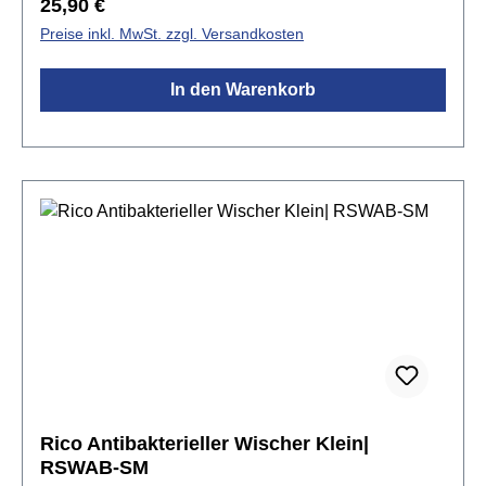
Regulärer Preis:
25,90 €
und für 50 Wäschen ausgelegt.Spezifikationen:für
Preise inkl. MwSt. zzgl. Versandkosten
Klarinette (Alt, Bass), Saxophon (Alt, Tenor) & S-
Bogen
In den Warenkorb
Rico Antibakterieller Wischer Klein|
RSWAB-SM