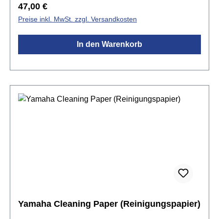
mmBahnlänge: 24,00 mmeinfacher Erhalt eines
Regulärer Preis:
47,00 €
klaren, fokussierten Tons in jeder Oktaveideal für
Preise inkl. MwSt. zzgl. Versandkosten
Profis und AnfängerBlattschraube, Kapsel &
Bissgummi nicht im Lieferumfang enthalten!
In den Warenkorb
Yamaha Cleaning Paper (Reinigungspapier)