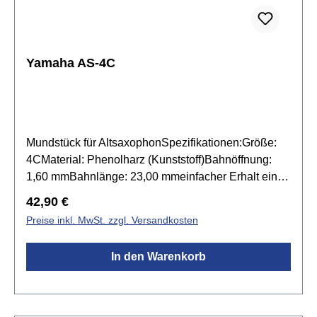
Yamaha AS-4C
Mundstück für AltsaxophonSpezifikationen:Größe:
4CMaterial: Phenolharz (Kunststoff)Bahnöffnung:
1,60 mmBahnlänge: 23,00 mmeinfacher Erhalt eines
klaren, fokussierten Tons in jeder Oktaveideal für
Regulärer Preis:
42,90 €
Profis und AnfängerBlattschraube, Kapsel &
Preise inkl. MwSt. zzgl. Versandkosten
Bissgummi nicht im Lieferumfang enthalten!
In den Warenkorb