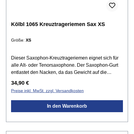
Kölbl 1065 Kreuztrageriemen Sax XS
Größe:
XS
Dieser Saxophon-Kreuztrageriemen eignet sich für
alle Alt- oder Tenorsaxophone. Der Saxophon-Gurt
entlastet den Nacken, da das Gewicht auf die
Schultern verlagert wird.Spezifikationen:für Alt- oder
Regulärer Preis:
34,90 €
Tenor Saxophon geeignetGewebeband 50mm
Preise inkl. MwSt. zzgl. Versandkosten
breitläuft über beide SchulternKarabinerhaken aus
KunststoffglasfaserverstärktEinstellung der Länge ist
In den Warenkorb
möglichMade in GermanyGröße: XS