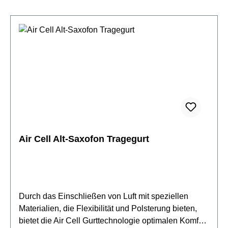
und Baritonsaxophonüberträgt das Sax-Gewicht
gleichmäßig auf die beiden Schulterkeine Belastung
der Halswirbelist mit einer Hand sekundenschnell zu
bedienenist platzsparend: zusammengelegt kleiner
als ein Blatt Papierist bequem im Sitzen und im
Stehen, verrutscht nichtsieht vorteilhaft aus, bei
Männern und bei FrauenBügelpolsterung aus TPE
(thermoplastisches Elastomer)ist leicht, wiegt nur
160gGröße: M
Air Cell Alt-Saxofon Tragegurt
Durch das Einschließen von Luft mit speziellen
Materialien, die Flexibilität und Polsterung bieten,
bietet die Air Cell Gurttechnologie optimalen Komfort