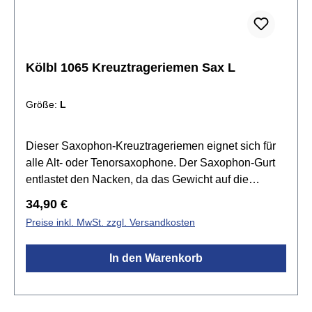
Kölbl 1065 Kreuztrageriemen Sax L
Größe:
L
Dieser Saxophon-Kreuztrageriemen eignet sich für
alle Alt- oder Tenorsaxophone. Der Saxophon-Gurt
entlastet den Nacken, da das Gewicht auf die
Schultern verlagert wird.Spezifikationen:für Alt- oder
Regulärer Preis:
34,90 €
Tenor Saxophon geeignetGewebeband 50mm
Preise inkl. MwSt. zzgl. Versandkosten
breitläuft über beide SchulternKarabinerhaken aus
KunststoffglasfaserverstärktEinstellung der Länge ist
In den Warenkorb
möglichMade in GermanyGröße: L