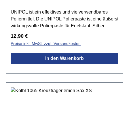
UNIPOL ist ein effektives und vielverwendbares
Poliermittel. Die UNIPOL Polierpaste ist eine äußerst
wirkungsvolle Polierpaste für Edelstahl, Silber,
Chrom, Messing, Kupfer, Aluminium und harte
Regulärer Preis:
12,90 €
Kunststoffe. Die Paste sparsam auf einen feuchten
Preise inkl. MwSt. zzgl. Versandkosten
Lappen geben und einreiben. Danach mit einem
weichen Lappen nachpolieren. Das Ergebnis ist
In den Warenkorb
überzeugend.Spezifikationen:Pflegemittelgeeignet
für: unlackierte Metalloberflächensparsam und
ergiebigkonserviertMenge: 125 ml