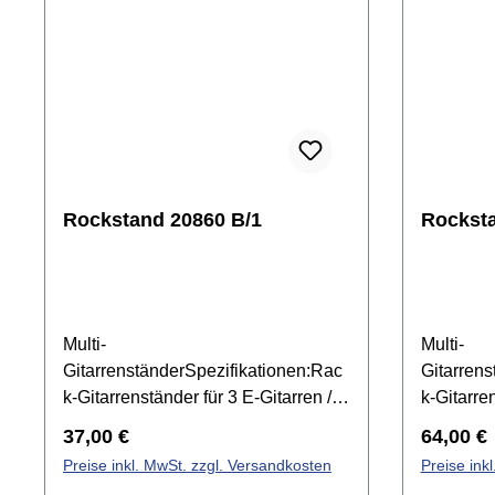
Rockstand 20860 B/1
Rocksta
Multi-
Multi-
GitarrenständerSpezifikationen:Rac
Gitarrens
k-Gitarrenständer für 3 E-Gitarren /
k-Gitarre
E-Bässezusammenklappbar für
Gitarren
Regulärer Preis:
Reguläre
37,00 €
64,00 €
leichten
für leicht
Preise inkl. MwSt. zzgl. Versandkosten
Preise ink
TransportSchaumstoffpolsterung an
Transpor