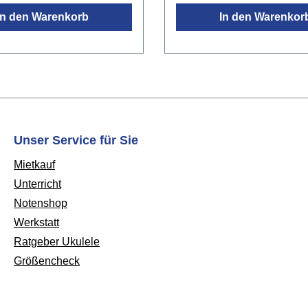
llen, die mit dem Instrument
Instrumenteeinfach
In den Warenkorb
In den Warenkor
rung
zusammenzubauenzusam
ummifüßeschwarzMaße
bar für einfache Lagerung 
H): 94 x 42 x 72 cmGewicht:
Transportrobuste, pulver-
aglast: 40 kgNicht
beschichtete
 für Instrumente mit Nitro-
Metallkonstruktionrutschfes
fläche!
GummifüßeMaße (BxTxH): 
46,5 x 73,5 cmGewicht: 2,4
kgTraglast: 40 kgFarbe:
Unser Service für Sie
schwarzNicht empfohlen fü
Mietkauf
Instrumente mit Nitro-Lack
Unterricht
Oberfläche!
Notenshop
Werkstatt
Ratgeber Ukulele
Größencheck