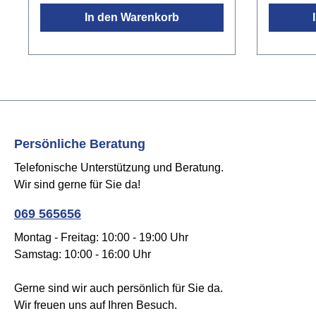
allen Stellen, die mit dem Instrument
allen Ste
In den Warenkorb
in Berührung
in Berüh
kommenGummifüßeschwarzMaße
kommenG
(B x T x H): 48 x 42 x 72 cmGewicht:
(B x T x 
1,88 kgTraglast: 24 kgNicht
2,82 kgTr
empfohlen für Instrumente mit Nitro-
empfohlen
Lack Oberfläche!
Lack Ober
Persönliche Beratung
Telefonische Unterstützung und Beratung.
Wir sind gerne für Sie da!
069 565656
Montag - Freitag: 10:00 - 19:00 Uhr
Samstag: 10:00 - 16:00 Uhr
Gerne sind wir auch persönlich für Sie da.
Wir freuen uns auf Ihren Besuch.