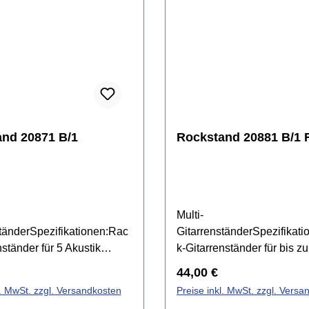
nd 20871 B/1
Rockstand 20881 B/1 
Multi-
tänderSpezifikationen:Rac
GitarrenständerSpezifikat
nständer für 5 Akustik
k-Gitarrenständer für bis zu
 / Bässezusammenklappbar
Gitarren oder
r Preis:
Regulärer Preis:
44,00 €
en
BässeSchaumstoffpolsterun
l. MwSt. zzgl. Versandkosten
Preise inkl. MwSt. zzgl. Versa
tSchaumstoffpolsterung an
zusätzlichen Schutz der