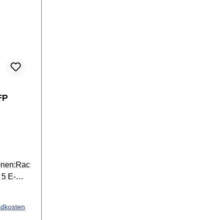
FP
ionen:Rac
 5 E-
g für
ndkosten