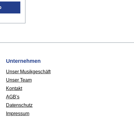
b
menklapp
und
te
61 x
Unternehmen
r
Unser Musikgeschäft
Unser Team
Kontakt
AGB's
Datenschutz
Impressum