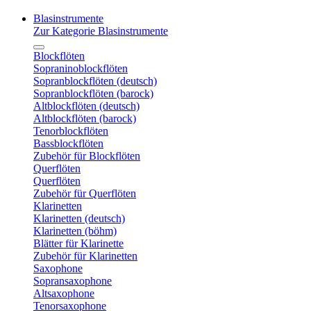
Blasinstrumente
Zur Kategorie Blasinstrumente
Blockflöten
Sopraninoblockflöten
Sopranblockflöten (deutsch)
Sopranblockflöten (barock)
Altblockflöten (deutsch)
Altblockflöten (barock)
Tenorblockflöten
Bassblockflöten
Zubehör für Blockflöten
Querflöten
Querflöten
Zubehör für Querflöten
Klarinetten
Klarinetten (deutsch)
Klarinetten (böhm)
Blätter für Klarinette
Zubehör für Klarinetten
Saxophone
Sopransaxophone
Altsaxophone
Tenorsaxophone