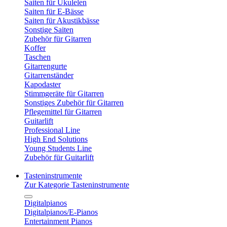
Saiten für Ukulelen
Saiten für E-Bässe
Saiten für Akustikbässe
Sonstige Saiten
Zubehör für Gitarren
Koffer
Taschen
Gitarrengurte
Gitarrenständer
Kapodaster
Stimmgeräte für Gitarren
Sonstiges Zubehör für Gitarren
Pflegemittel für Gitarren
Guitarlift
Professional Line
High End Solutions
Young Students Line
Zubehör für Guitarlift
Tasteninstrumente
Zur Kategorie Tasteninstrumente
Digitalpianos
Digitalpianos/E-Pianos
Entertainment Pianos