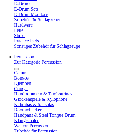
E-Drums
E-Drum Sets
E-Drum Monitore
Zubehör für Schlagzeuge
Hardware
Felle
Sticks
Practice Pads
Sonstiges Zubehör für Schlagzeuge
Percussion
Zur Kategorie Percussion
Cajons
Bongos
Djemben
Congas
Handtrommeln & Tambourines
Glockenspiele & Xylophone
Kalimbas & Sansulas
Boomwhackers
Handpans & Steel Tongue Drum
Klangschalen
Weitere Percussion
Zubehör für Percussion