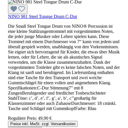
NINO 981 Steel Tongue Drum C-Dur
Die Small Steel Tongue Drum von NINO® Percussion ist
eine kleine Stahlzungentrommel mit vorgestimmten Noten,
die jeder junge Musiker oder Lehrer spielen kann. Diese
Trommel mit einem Durchmesser von 7“ kann von jedem und
überall gespielt werden, unabhängig von den Vorkenntnissen.
Sie eignet sich hervorragend für Kinder, die etwas über Musik
lernen, oder für Lehrer, die sie als akustisches Signal
verwenden, um die Klasse zusammenzuhalten. Dank der
vorgestimmten Tonleiter gibt es keine falschen Noten, und der
Klang ist sanft und beruhigend. Im Lieferumfang enthalten
sind eine Tasche für den Transport und zwei weiche
Gummischlägel für einen vollen und angenehmen Klang.
Spezifikationen:C-Dur Stimmung7” mit 8
ZungenBeruhigender und friedlicher Tonbeschichteter
StahlTöne: c’, d’, e’, f’, g’, a‘, b’, c’’großartig für
Klassenzimmer oder auch ZuhauseDurchmesser: 18 cminkl.
Tasche und Schlägel mit GummikopfFarbe: Blau
Regulärer Preis:
49,90 €
Preise inkl. MwSt. zzgl. Versandkosten