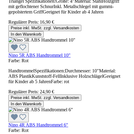
Triangel Spezifikationen:Größe: 4"Material: StahlHolzgriff
mit geflochtener SchnurInkl. Metallschlegel mit gummi-
gepolstertem GriffGeeignet für Kinder ab 4 Jahren
Regulärer Preis:
16,90 €
Preise inkl. MwSt. zzgl. Versandkosten
In den Warenkorb
Nino 5R ABS Handtrommel 10"
Farbe:
Rot
HandtrommelSpezifikationen:Durchmesser: 10"Material:
ABS PlastikKunststoff-FellInklusive HolzschlägelGeeignet
für Kinder ab 5 JahrenFarbe: rot
Regulärer Preis:
24,90 €
Preise inkl. MwSt. zzgl. Versandkosten
In den Warenkorb
Nino 4R ABS Handtrommel 6"
Farbe:
Rot