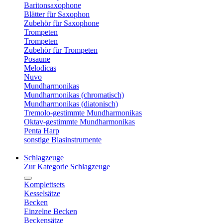
Baritonsaxophone
Blätter für Saxophon
Zubehör für Saxophone
Trompeten
Trompeten
Zubehör für Trompeten
Posaune
Melodicas
Nuvo
Mundharmonikas
Mundharmonikas (chromatisch)
Mundharmonikas (diatonisch)
Tremolo-gestimmte Mundharmonikas
Oktav-gestimmte Mundharmonikas
Penta Harp
sonstige Blasinstrumente
Schlagzeuge
Zur Kategorie Schlagzeuge
Komplettsets
Kesselsätze
Becken
Einzelne Becken
Beckensätze