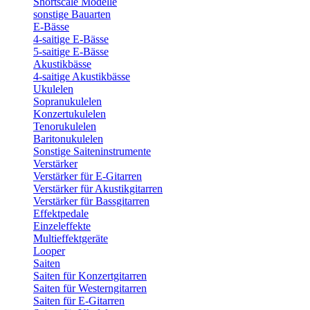
Shortscale Modelle
sonstige Bauarten
E-Bässe
4-saitige E-Bässe
5-saitige E-Bässe
Akustikbässe
4-saitige Akustikbässe
Ukulelen
Sopranukulelen
Konzertukulelen
Tenorukulelen
Baritonukulelen
Sonstige Saiteninstrumente
Verstärker
Verstärker für E-Gitarren
Verstärker für Akustikgitarren
Verstärker für Bassgitarren
Effektpedale
Einzeleffekte
Multieffektgeräte
Looper
Saiten
Saiten für Konzertgitarren
Saiten für Westerngitarren
Saiten für E-Gitarren