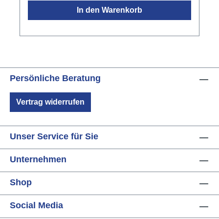
Schreibtisch oder Backstage: Der PRISM-MINI
In den Warenkorb
verwandelt Inspiration in grenzenlose
Möglichkeiten.Großer Sound muss nicht groß
sein. Der Laney PRISM-MINI vereint eine
vollwertige digitale Effektsektion, Bluetooth®-
Konnektivität und satten Stereoklang in einem
tragbaren Desktop-Verstärker, den Sie
Persönliche Beratung
überallhin mitnehmen
können.Spezifikationen:Modelling-Amp für E-
Vertrag widerrufen
Gitarre und BassLeistung: 2 x 3
WAufladbarLautsprecher: 2 x 1,5"Bluetooth
5.3Bedienelemente: Lautstärke, Zurück,
Unser Service für Sie
Parametersteuerung, Ein-/Ausschalter,
Bluetooth100 Presets17 Amps32 EffekteDrum
Unternehmen
MachineKopfhöreranschlussUSB-
AnschlussMaße: 170 x 113 x 80 mmGewicht:
Shop
0,535 kg
Social Media