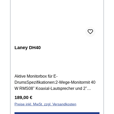
Laney DH40
Aktive Monitorbox für E-
DrumsSpezifikationen:2-Wege-Monitormit 40
W RMS08" Koaxial-Lautsprecher und 2"
HöchtönerLautstärke-Regler und 1x Bass &
Regulärer Preis:
189,00 €
Höhenfür Heim- und Bühnenanwendung2 x
Preise inkl. MwSt. zzgl. Versandkosten
6,3 mm Stereoklinken Input1 x 3,5 mm
Stereoklinken Aux Input1x 3,5 mm Stereo-