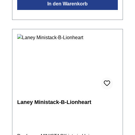
In den Warenkorb
Kopfhörer AusgangAbmessung: Höhe: 28cm x
Breite: 35cm x Tiefe: 35 cmGewicht: 7,25 kg
Laney Ministack-B-Lionheart