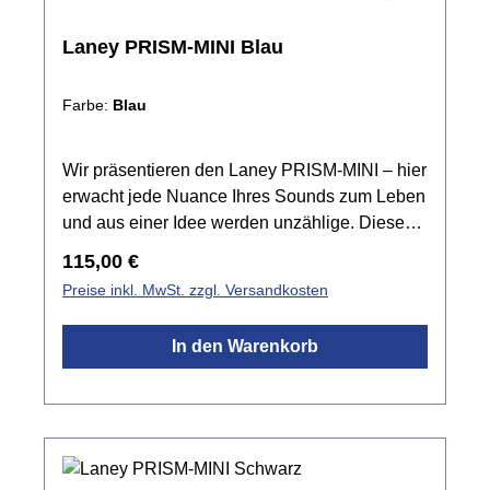
Laney PRISM-MINI Blau
Farbe:
Blau
Wir präsentieren den Laney PRISM-MINI – hier
erwacht jede Nuance Ihres Sounds zum Leben
und aus einer Idee werden unzählige. Dieses
kompakte Kraftpaket liefert ein volles
Regulärer Preis:
115,00 €
Klangspektrum mit 100 Presets, Bluetooth®-
Preise inkl. MwSt. zzgl. Versandkosten
Steuerung und sattem Stereoklang. Ob am
Schreibtisch oder Backstage: Der PRISM-MINI
In den Warenkorb
verwandelt Inspiration in grenzenlose
Möglichkeiten.Großer Sound muss nicht groß
sein. Der Laney PRISM-MINI vereint eine
vollwertige digitale Effektsektion, Bluetooth®-
Konnektivität und satten Stereoklang in einem
tragbaren Desktop-Verstärker, den Sie