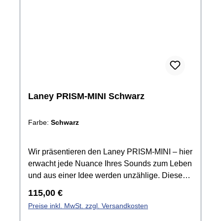
überallhin mitnehmen
können.Spezifikationen:Modelling-Amp für E-
Gitarre und BassLeistung: 2 x 3
WAufladbarLautsprecher: 2 x 1,5"Bluetooth
5.3Bedienelemente: Lautstärke, Zurück,
Parametersteuerung, Ein-/Ausschalter,
Bluetooth100 Presets17 Amps32 EffekteDrum
MachineKopfhöreranschlussUSB-
Laney PRISM-MINI Schwarz
AnschlussMaße: 170 x 113 x 80 mmGewicht:
0,535 kg
Farbe:
Schwarz
Wir präsentieren den Laney PRISM-MINI – hier
erwacht jede Nuance Ihres Sounds zum Leben
und aus einer Idee werden unzählige. Dieses
kompakte Kraftpaket liefert ein volles
Regulärer Preis:
115,00 €
Klangspektrum mit 100 Presets, Bluetooth®-
Preise inkl. MwSt. zzgl. Versandkosten
Steuerung und sattem Stereoklang. Ob am