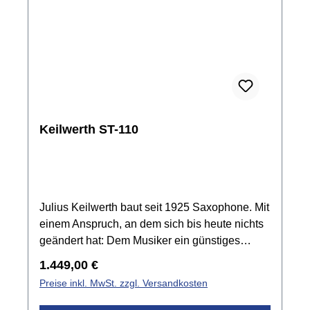
Keilwerth ST-110
Julius Keilwerth baut seit 1925 Saxophone. Mit
einem Anspruch, an dem sich bis heute nichts
geändert hat: Dem Musiker ein günstiges
Preis-Leistungsverhältnis anzubieten und stets
Regulärer Preis:
1.449,00 €
die Instrumente qualitativ und technisch zu
Preise inkl. MwSt. zzgl. Versandkosten
verbessern. Ergebnis dieser Philosophie sind
die neuen Saxophone der ST Serie.Bei dieser