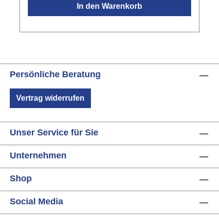
In den Warenkorb
Serie wurde der Wunsch verwirklicht,
professionelle Standards zu einem günstigen
Preis anbieten zu können. Somit sind die
Saxophone der ST Serie nicht nur Instrumente
für den Musikschüler, sondern auch für den
weiteren Einsatz im
Persönliche Beratung
Orchester.Spezifikationen:Stimmung:
EbKorpus: MessingPolster: LederResonatoren:
Vertrag widerrufen
MetallKlappenknöpfe aus Perlmutt-
Imitatverstellbarer Daumenhalter aus
KunststoffMechanik und Korpus Goldlack
Unser Service für Sie
lackiertLasergravurBecher Innenringinkl.
leichtem Koffer mit Rucksackgurten &
Unternehmen
Mundstück
Shop
Social Media