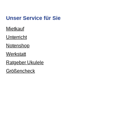
arLautsprecher: 2 x
elemente: Patch, Gain, EQ,
Unser Service für Sie
pfhöreranschlussIntegriert
Mietkauf
C
Unterricht
erfaceBluetoothÜber 18
AkkulaufzeitMehr als 35
Notenshop
Verstärker-, Boxen- und
Werkstatt
simulationenDie exklusive
Ratgeber Ukulele
Room™“-Technologie
Größencheck
t das Spielgefühl eines
hrenverstärkers und lässt
e lebendig und dynamisch