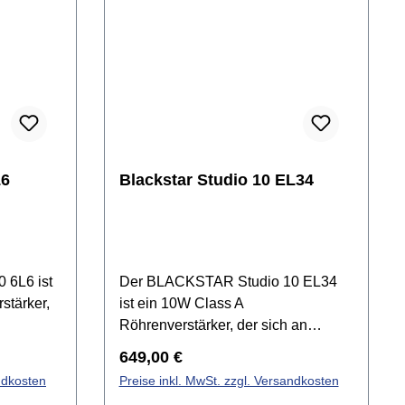
L6
Blackstar Studio 10 EL34
 6L6 ist
Der BLACKSTAR Studio 10 EL34
stärker,
ist ein 10W Class A
Röhrenverstärker, der sich an
Amps
klassischen britischen Gitarren-
Regulärer Preis:
649,00 €
pakten
Amps orientiert. Mit seinem
ndkosten
Preise inkl. MwSt. zzgl. Versandkosten
kt für den
kompakten Format eignet er sich