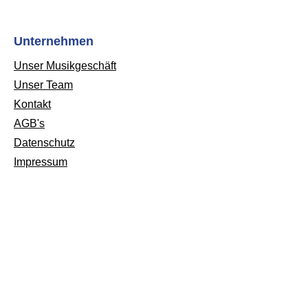
LevelISF ReglerLine In /
StreamingCab Rig / Phones
OutLeistungsreduzierung auf 1
Unternehmen
WFußschalteranschlussUSB-C
Unser Musikgeschäft
Anschlusskostenlose SoftwareMaße
Unser Team
(B x T x H): 434 x 336 x 185
Kontakt
mmGewicht: 6,2 kg
AGB's
Datenschutz
Impressum