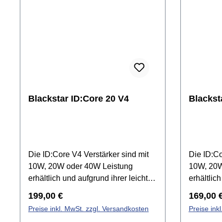
Blackstar ID:Core 20 V4
Blackst
Die ID:Core V4 Verstärker sind mit
Die ID:Co
10W, 20W oder 40W Leistung
10W, 20W
erhältlich und aufgrund ihrer leichten
erhältlic
Bauweise und integrierten Effekte
Bauweise 
Regulärer Preis:
Reguläre
199,00 €
169,00 
sowohl für Anfänger als auch Profis
sowohl fü
Preise inkl. MwSt. zzgl. Versandkosten
Preise ink
geeignet. Der ID:Core 40 V4 bietet
geeignet.