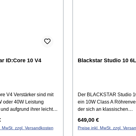
ar ID:Core 10 V4
Blackstar Studio 10 6
re V4 Verstärker sind mit
Der BLACKSTAR Studio 10
 oder 40W Leistung
ein 10W Class A Röhrenver
h und aufgrund ihrer leichten
der sich an klassischen
und integrierten Effekte
amerikanischen Gitarren-
r Preis:
Regulärer Preis:
€
649,00 €
r Anfänger als auch Profis
orientiert. Mit seinem kom
l. MwSt. zzgl. Versandkosten
Preise inkl. MwSt. zzgl. Versa
 Der ID:Core 40 V4 bietet
Format eignet er sich perfe