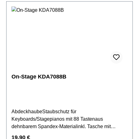
On-Stage KDA7088B
AbdeckhaubeStaubschutz für
Keyboards/Stagepianos mit 88 Tastenaus
dehnbarem Spandex-Materialinkl. Tasche mit
KordelzugFarbe: schwarz
Regulärer Preis:
19,90 €