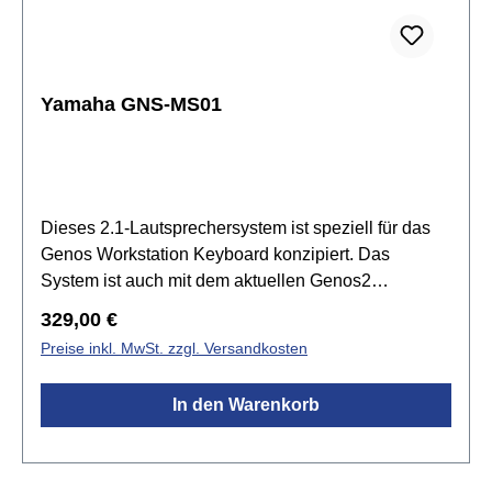
Yamaha GNS-MS01
Dieses 2.1-Lautsprechersystem ist speziell für das
Genos Workstation Keyboard konzipiert. Das
System ist auch mit dem aktuellen Genos2
kompatibel.Spezifikationen:2x 20W
Regulärer Preis:
329,00 €
Satellitenlautsprecher1x 40W SubwooferGewicht:
Preise inkl. MwSt. zzgl. Versandkosten
Satelliten je 1,1 kg, Subwoofer 6,5 kg
In den Warenkorb