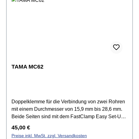
TAMA MC62
Doppelklemme für die Verbindung von zwei Rohren
mit einem Durchmesser von 15,9 mm bis 28,6 mm.
Beide Seiten sind mit dem FastClamp Easy Set-Up
System ausgestattet.Spezifikationen:Doppelklemme
Regulärer Preis:
45,00 €
für 2 RohreFinish: Brushed NickelGewicht: 0,5
Preise inkl. MwSt. zzgl. Versandkosten
kgDurchmesser: 15,9 mm - 28,6 mmFastClamp