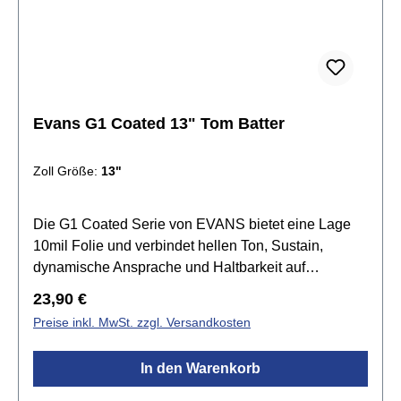
Evans G1 Coated 13" Tom Batter
Zoll Größe:
13"
Die G1 Coated Serie von EVANS bietet eine Lage
10mil Folie und verbindet hellen Ton, Sustain,
dynamische Ansprache und Haltbarkeit auf
harmonische Weise. Die G1 Felle setzen den
Regulärer Preis:
23,90 €
Standard für einen offenen und ausdrucksvollen
Preise inkl. MwSt. zzgl. Versandkosten
Sound. Tief gestimmt produziert sie einen grollenden
Rumble, der den natürlichen Sound des Kessels
In den Warenkorb
betont. Die beschichtete Version liefert zusätzliche
Wärme, Fokus und Tiefe.Spezifikationen:Größe: