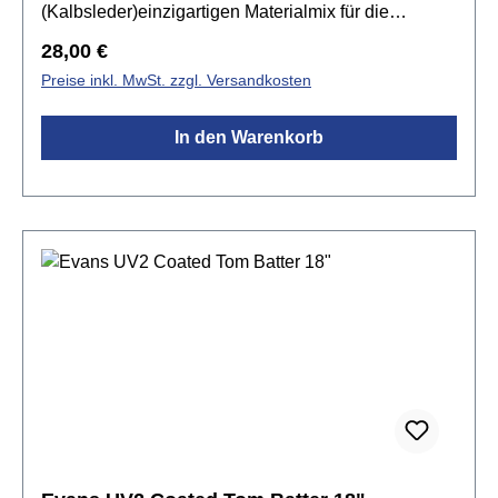
(Kalbsleder)einzigartigen Materialmix für die
Oberflächewarmer und voller Sounderhöhte
Regulärer Preis:
28,00 €
HaltbarkeitLevel 360 Technologieerweiterter
Preise inkl. MwSt. zzgl. Versandkosten
Stimmumfang
In den Warenkorb