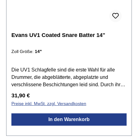
Evans UV1 Coated Snare Batter 14"
Zoll Größe:
14"
Die UV1 Schlagfelle sind die erste Wahl für alle
Drummer, die abgeblätterte, abgeplatzte und
verschlissene Beschichtungen leid sind. Durch ihre
kräftigere Oberflächenstruktur sind sie zudem extrem
Regulärer Preis:
31,90 €
gut für das Besenspiel geeignet. In Kombination mit
Preise inkl. MwSt. zzgl. Versandkosten
der Level 360 Technology™ bietet die UV1 Serie die
vielseitigsten und strapazierfähigsten 10 mil
In den Warenkorb
Schlagfelle auf dem Markt.Spezifikationen:Größe:
14"UV-Beschichteteinlagig 1x 10mil Folievielseitig
einsetzbar sehr strapazierfähig Level 360