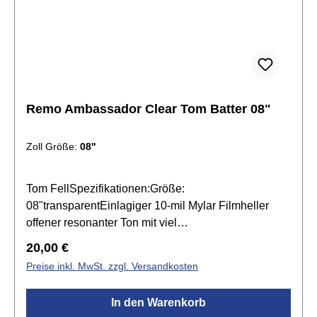
Remo Ambassador Clear Tom Batter 08"
Zoll Größe:
08"
Tom FellSpezifikationen:Größe:
08"transparentEinlagiger 10-mil Mylar Filmheller
offener resonanter Ton mit viel
Attackobertonreicheignen sich für leise bis
Regulärer Preis:
20,00 €
mittellaute Spielweisenhervorragend für Pop, Jazz,
Preise inkl. MwSt. zzgl. Versandkosten
Fusion, Blues, R&B, Country, Folk oder akustische
Musikfür Live und Studio
In den Warenkorb