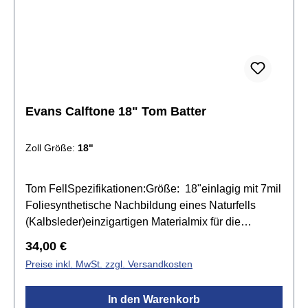
Evans Calftone 18" Tom Batter
Zoll Größe:
18"
Tom FellSpezifikationen:Größe: 18"einlagig mit 7mil
Foliesynthetische Nachbildung eines Naturfells
(Kalbsleder)einzigartigen Materialmix für die
Oberflächewarmer und voller Sounderhöhte
Regulärer Preis:
34,00 €
HaltbarkeitLevel 360 Technologieerweiterter
Preise inkl. MwSt. zzgl. Versandkosten
Stimmumfang
In den Warenkorb