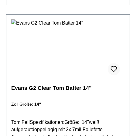
13"beschichteteinlagig 1x 10mil Folieoffener und
ausdrucksstarker Klangvielseitig einsetzbar Level
360 Technologie
Evans G2 Clear Tom Batter 14"
Zoll Größe:
14"
Tom FellSpezifikationen:Größe: 14"weiß
aufgerautdoppellagig mit 2x 7mil Foliefette