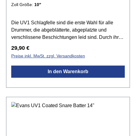
Zoll Größe:
10"
Die UV1 Schlagfelle sind die erste Wahl für alle
Drummer, die abgeblätterte, abgeplatzte und
verschlissene Beschichtungen leid sind. Durch ihre
kräftigere Oberflächenstruktur sind sie zudem extrem
Regulärer Preis:
29,90 €
gut für das Besenspiel geeignet. In Kombination mit
Preise inkl. MwSt. zzgl. Versandkosten
der Level 360 Technology™ bietet die UV1 Serie die
vielseitigsten und strapazierfähigsten 10 mil
In den Warenkorb
Schlagfelle auf dem Markt.Spezifikationen:Größe:
10"UV-Beschichteteinlagig 1x 10mil Folievielseitig
einsetzbar sehr strapazierfähig Level 360
Technologie