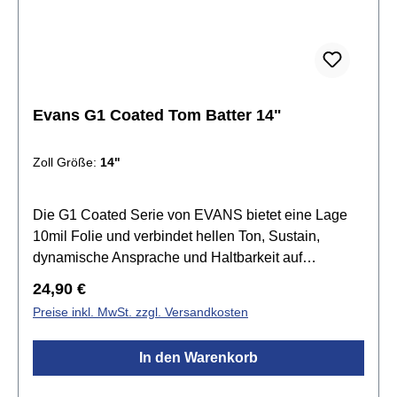
Evans G1 Coated Tom Batter 14"
Zoll Größe:
14"
Die G1 Coated Serie von EVANS bietet eine Lage
10mil Folie und verbindet hellen Ton, Sustain,
dynamische Ansprache und Haltbarkeit auf
harmonische Weise. Die G1 Felle setzen den
Regulärer Preis:
24,90 €
Standard für einen offenen und ausdrucksvollen
Preise inkl. MwSt. zzgl. Versandkosten
Sound. Tief gestimmt produziert sie einen grollenden
Rumble, der den natürlichen Sound des Kessels
In den Warenkorb
betont. Die beschichtete Version liefert zusätzliche
Wärme, Fokus und Tiefe.Spezifikationen:Größe: