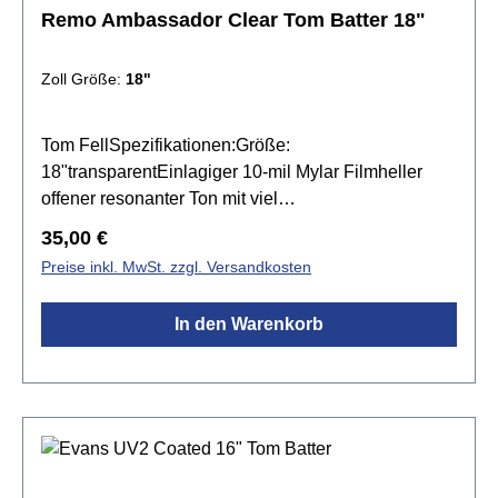
Remo Ambassador Clear Tom Batter 18"
Zoll Größe:
18"
Tom FellSpezifikationen:Größe:
18"transparentEinlagiger 10-mil Mylar Filmheller
offener resonanter Ton mit viel
Attackobertonreicheignen sich für leise bis
Regulärer Preis:
35,00 €
mittellaute Spielweisenhervorragend für Pop, Jazz,
Preise inkl. MwSt. zzgl. Versandkosten
Fusion, Blues, R&B, Country, Folk oder akustische
Musikfür Live und Studio
In den Warenkorb