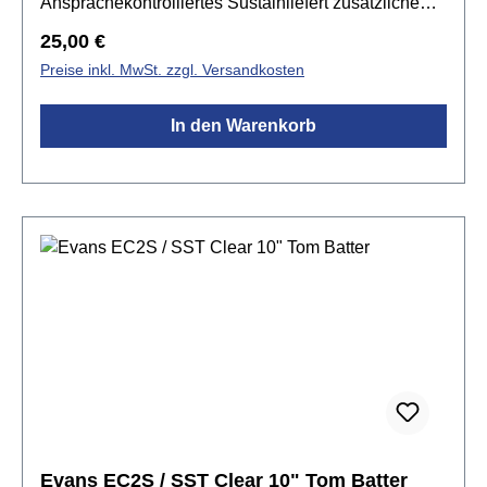
Ansprachekontrolliertes Sustainliefert zusätzliche
Wärme, Fokus und TiefeLevel 360 Technologie
Regulärer Preis:
25,00 €
Preise inkl. MwSt. zzgl. Versandkosten
In den Warenkorb
Evans EC2S / SST Clear 10" Tom Batter