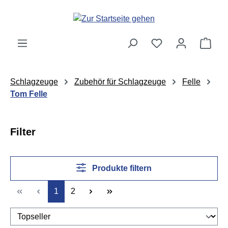
Zum Hauptinhalt springen
Ware
Schlagzeuge
Zubehör für Schlagzeuge
Felle
Tom Felle
Filter
Produkte filtern
Seite
Seite
1
2