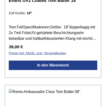
Evans UV2 Coated Tom Batter 18"
Zoll Größe:
18"
Tom FellSpezifikationen:Größe: 18"doppellagig mit
2x 7mil FolieUV-gehärtete Beschichtungsehr
belastbar und haltbarfokussierten Klang mit reichlich
Attackfür Besenspiel bestens geeignetLevel 360
Regulärer Preis:
39,00 €
Technologie
Preise inkl. MwSt. zzgl. Versandkosten
In den Warenkorb