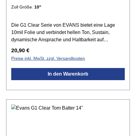
Zoll Größe:
10"
Die G1 Clear Serie von EVANS bietet eine Lage
10mil Folie und verbindet hellen Ton, Sustain,
dynamische Ansprache und Haltbarkeit auf
harmonische Weise. Die G1 Felle setzen den
Regulärer Preis:
20,90 €
Standard für einen offenen und ausdrucksvollen
Preise inkl. MwSt. zzgl. Versandkosten
Sound. Tief gestimmt produziert sie einen grollenden
Rumble, der den natürlichen Sound des Kessels
In den Warenkorb
betont.Spezifikationen:Größe:
10"transparenteinlagig 1x 10mil Folieoffener und
ausdrucksstarker Klangvielseitig einsetzbar Level
360 Technologie