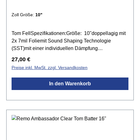
Zoll Größe:
10"
Tom FellSpezifikationen:Größe: 10"doppellagig mit
2x 7mil Foliemit Sound Shaping Technologie
(SST)mit einer individuellen Dämpfung
ausgestattetDämpfungsmaterial direkt auf der
Regulärer Preis:
27,00 €
Fellunterseite angebrachtgrößerer
Preise inkl. MwSt. zzgl. Versandkosten
Stimmumfangmehr Ton, Sustain und einen
knackigen AnschlagLevel 360 TechnologieFarbe:
In den Warenkorb
Transparent