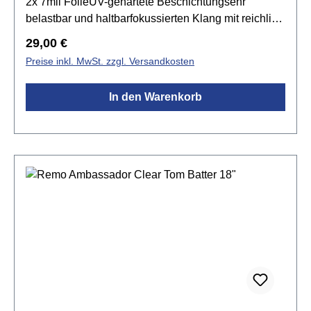
2x 7mil FolieUV-gehärtete Beschichtungsehr
belastbar und haltbarfokussierten Klang mit reichlich
Attackfür Besenspiel bestens geeignetLevel 360
Regulärer Preis:
29,00 €
Technologie
Preise inkl. MwSt. zzgl. Versandkosten
In den Warenkorb