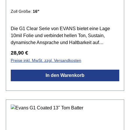
Zoll Größe:
16"
Die G1 Clear Serie von EVANS bietet eine Lage
10mil Folie und verbindet hellen Ton, Sustain,
dynamische Ansprache und Haltbarkeit auf
harmonische Weise. Die G1 Felle setzen den
Regulärer Preis:
28,90 €
Standard für einen offenen und ausdrucksvollen
Preise inkl. MwSt. zzgl. Versandkosten
Sound. Tief gestimmt produziert sie einen grollenden
Rumble, der den natürlichen Sound des Kessels
In den Warenkorb
betont.Spezifikationen:Größe:
16"transparenteinlagig 1x 10mil Folieoffener und
ausdrucksstarker Klangvielseitig einsetzbar Level
360 Technologie