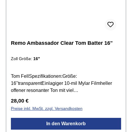
Remo Ambassador Clear Tom Batter 16"
Zoll Größe:
16"
Tom FellSpezifikationen:Größe:
16"transparentEinlagiger 10-mil Mylar Filmheller
offener resonanter Ton mit viel
Attackobertonreicheignen sich für leise bis
Regulärer Preis:
28,00 €
mittellaute Spielweisenhervorragend für Pop, Jazz,
Preise inkl. MwSt. zzgl. Versandkosten
Fusion, Blues, R&B, Country, Folk oder akustische
Musikfür Live und Studio
In den Warenkorb