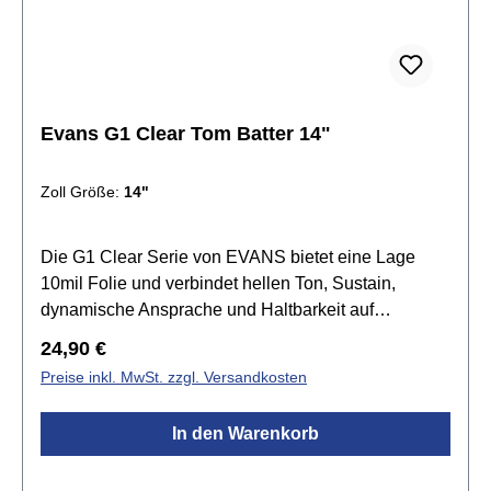
Evans G1 Clear Tom Batter 14"
Zoll Größe:
14"
Die G1 Clear Serie von EVANS bietet eine Lage
10mil Folie und verbindet hellen Ton, Sustain,
dynamische Ansprache und Haltbarkeit auf
harmonische Weise. Die G1 Felle setzen den
Regulärer Preis:
24,90 €
Standard für einen offenen und ausdrucksvollen
Preise inkl. MwSt. zzgl. Versandkosten
Sound. Tief gestimmt produziert sie einen grollenden
Rumble, der den natürlichen Sound des Kessels
In den Warenkorb
betont.Spezifikationen:Größe:
14"transparenteinlagig 1x 10mil Folieoffener und