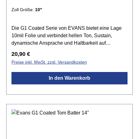
Zoll Größe:
10"
Die G1 Coated Serie von EVANS bietet eine Lage
10mil Folie und verbindet hellen Ton, Sustain,
dynamische Ansprache und Haltbarkeit auf
harmonische Weise. Die G1 Felle setzen den
Regulärer Preis:
20,90 €
Standard für einen offenen und ausdrucksvollen
Preise inkl. MwSt. zzgl. Versandkosten
Sound. Tief gestimmt produziert sie einen grollenden
Rumble, der den natürlichen Sound des Kessels
In den Warenkorb
betont. Die beschichtete Version liefert zusätzliche
Wärme, Fokus und Tiefe.Spezifikationen:Größe:
10"beschichteteinlagig 1x 10mil Folieoffener und
ausdrucksstarker Klangvielseitig einsetzbar Level
360 Technologie