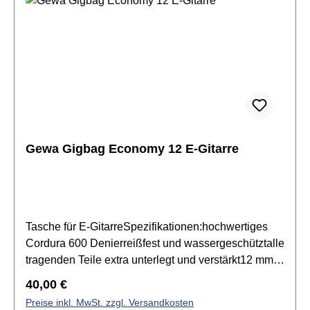
Gewa Gigbag Economy 12 E-Gitarre
Tasche für E-GitarreSpezifikationen:hochwertiges
Cordura 600 Denierreißfest und wassergeschütztalle
tragenden Teile extra unterlegt und verstärkt12 mm
High-Density SchaumstoffpolsterungKorpusbereich
Regulärer Preis:
40,00 €
mit Zarge, Reißverschlussvoll gefütterte,
Preise inkl. MwSt. zzgl. Versandkosten
verstellbare, fest angenähte Rucksackgurtedick