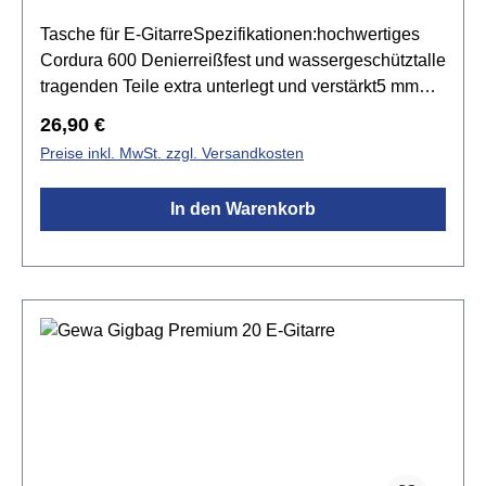
Tasche für E-GitarreSpezifikationen:hochwertiges
Cordura 600 Denierreißfest und wassergeschütztalle
tragenden Teile extra unterlegt und verstärkt5 mm
High-Density SchaumstoffpolsterungKorpusbereich
Regulärer Preis:
26,90 €
mit Zarge, Reißverschlussfest angenähter,
Preise inkl. MwSt. zzgl. Versandkosten
durchlaufender Rucksackgurtgroßes Noten- und
Zubehörfachfusselfreies Wabeninnenfutter,
In den Warenkorb
anthraziteingenähter Schutz im Mechanik- und
Stegbereichaufgesticktes GEWA-LogoFarbe:
schwarz