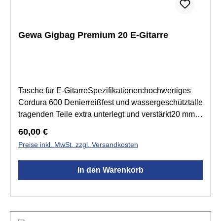
Gewa Gigbag Premium 20 E-Gitarre
Tasche für E-GitarreSpezifikationen:hochwertiges
Cordura 600 Denierreißfest und wassergeschütztalle
tragenden Teile extra unterlegt und verstärkt20 mm
High-Density SchaumstoffpolsterungKorpusbereich
Regulärer Preis:
60,00 €
mit Zarge, ReißverschlussGEWA NPS (Neck
Preise inkl. MwSt. zzgl. Versandkosten
Protection System) Halsauflagevoll gefütterte,
verstellbare, fest angenähte Rucksackgurtedick
In den Warenkorb
gefütterter Komfortgriff & zusätzlicher
Frontgriffgroßes Noten- und Zubehörfachfusselfreies
Wabeninnenfutter, anthrazitSchock-
Absorbereingenähter Schutz im Mechanik- und
Stegbereichaufgesticktes GEWA-LogoFarbe: