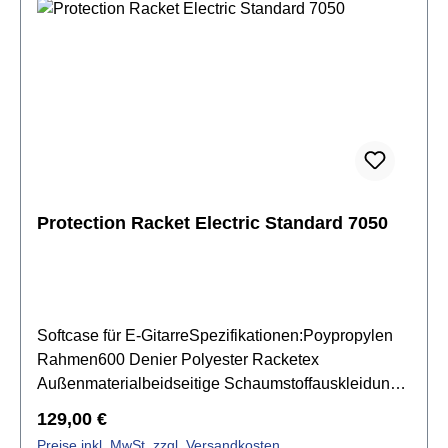
schwarz
Protection Racket Electric Standard 7050
Softcase für E-GitarreSpezifikationen:Poypropylen
Rahmen600 Denier Polyester Racketex
Außenmaterialbeidseitige Schaumstoffauskleidung
des Rahmes im InnerenVelvetex Innenausstattung
Regulärer Preis:
129,00 €
mit schwarz gebürsteter Baumwolleverstellbare und
Preise inkl. MwSt. zzgl. Versandkosten