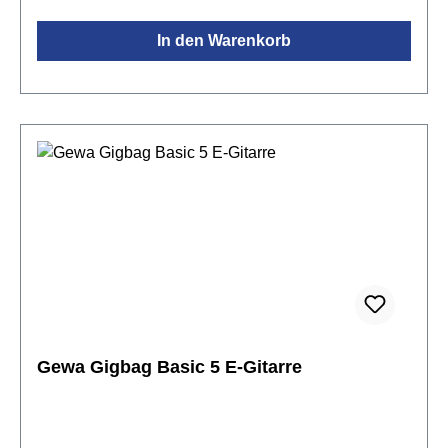
gefütterter Komfortgriff & zusätzlicher
In den Warenkorb
Frontgriffgroßes Noten- und Zubehörfachfusselfreies
Wabeninnenfutter, anthrazitSchock-
Absorbereingenähter Schutz im Mechanik- und
Stegbereichaufgesticktes GEWA-LogoFarbe:
schwarz
Gewa Gigbag Basic 5 E-Gitarre