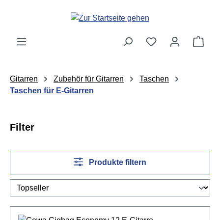
Zum Hauptinhalt springen
Ware
Gitarren
Zubehör für Gitarren
Taschen
Taschen für E-Gitarren
Filter
Produkte filtern