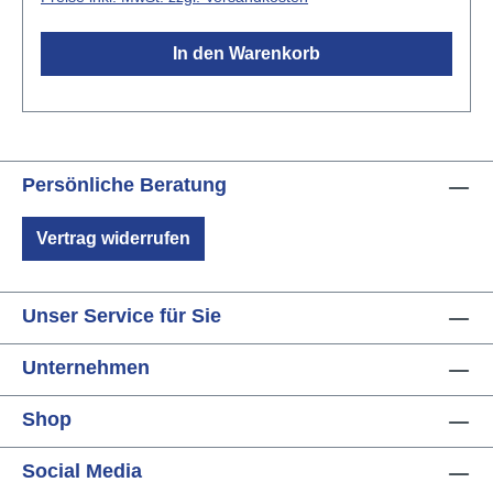
abnehmbare Nacken- und Bodenblöcke im
Innerenzwei Racketex 600 Denier Polyester
In den Warenkorb
Saitenschutzplatten an Steg- und
Halspositionergonomisch gepolsterte
Rucksackgurtezwei Rückhalteplatten zum Verstauen
der Gurte beim TransportHaltegriff an Rück- und
Oberseitezwei leicht zugängliche Taschen mit
Persönliche Beratung
Reißverschluss auf der Vorderseite (1x 14" x 14" x 2"
& 1x 12" x 9" x 1")Gewicht: 3,5 kgInnenmaße:Breite
Vertrag widerrufen
der unteren Bouteille: 14 1/2"Gesamtlänge: 41
1/2"Tiefe: 4"
Unser Service für Sie
Unternehmen
Shop
Social Media