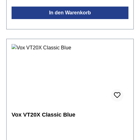
VT20X/VT40X Amps stellt Vox eine brandneue
In den Warenkorb
Modeling-Engine vor, die in Sachen Sound absolut
auf dem neuesten Stand der Technik ist. Dank der
VET-Technologie (Virtual Element Technology), die
auf der Analyse der Bauteile und Amp-Schaltungen
beruht, warten die VTX-Verstärker mit einer
Authentizität auf, welche absolut beeindruckend ist.
Auch diese Amps enthalten selbstverständlich den
mehrstufigen Valvetronix-
Röhrenvorverstärker.Dieser beruht teilweise auf
echten analogen Schaltungen, weil diese die
Klangvariationen und Nuancen eines
Röhrenverstärkers einfach besser hinbekommen als
jede Simulation. Zusätzlich zu dieser ausgeklügelten
Schaltung bieten die VTX-Verstärker ein
Vox VT20X Classic Blue
geschlossenes Gehäuse und ein Bassreflexsystem,
aus dem die natürlichen Resonanzen nur so
sprudeln. Mit der „Tone Room“ Software von VOX