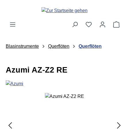
Zum Hauptinhalt springen
Ware
Blasinstrumente
Querflöten
Querflöten
Azumi AZ-Z2 RE
Bildergalerie überspringen