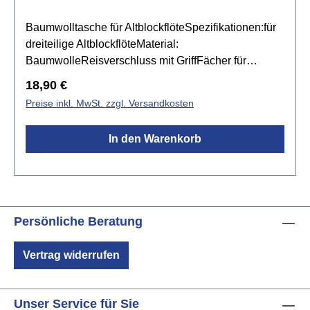
Baumwolltasche für AltblockflöteSpezifikationen:für
dreiteilige AltblockflöteMaterial:
BaumwolleReisverschluss mit GriffFächer für
Korkfett und PutzstabFarbe: Schwarz
Regulärer Preis:
18,90 €
Preise inkl. MwSt. zzgl. Versandkosten
In den Warenkorb
Persönliche Beratung
Vertrag widerrufen
Unser Service für Sie