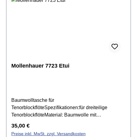
Mollenhauer 7723 Etui
Baumwolltasche für
TenorblockflöteSpezifikationen:für dreiteilige
TenorblockflöteMaterial: Baumwolle mit
LedereinfassungReisverschluss mit GriffFächer für
Regulärer Preis:
35,00 €
Korkfett und PutzstabFarbe: Bordeauxrot
Preise inkl. MwSt. zzgl. Versandkosten