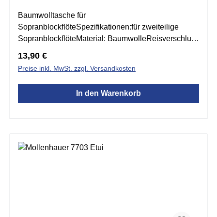
Baumwolltasche für
SopranblockflöteSpezifikationen:für zweiteilige
SopranblockflöteMaterial: BaumwolleReisverschluss
mit GriffFächer für Korkfett und PutzstabFarbe:
Regulärer Preis:
13,90 €
Schwarz
Preise inkl. MwSt. zzgl. Versandkosten
In den Warenkorb