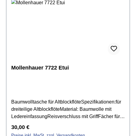
Mollenhauer 7722 Etui
Baumwolltasche für AltblockflöteSpezifikationen:für
dreiteilige AltblockflöteMaterial: Baumwolle mit
LedereinfassungReisverschluss mit GriffFächer für
Korkfett und PutzstabFarbe: Bordeauxrot
Regulärer Preis:
30,00 €
Preise inkl. MwSt. zzgl. Versandkosten