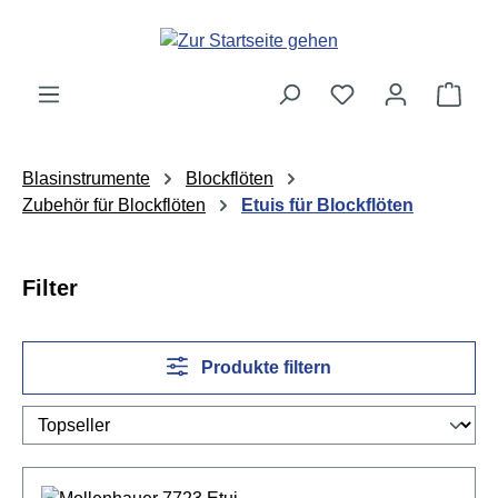
Zum Hauptinhalt springen
Ware
Blasinstrumente
Blockflöten
Zubehör für Blockflöten
Etuis für Blockflöten
Filter
Produkte filtern