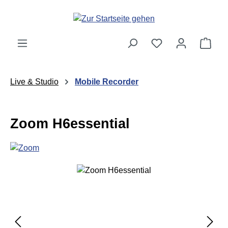
Zum Hauptinhalt springen
Ware
Live & Studio
Mobile Recorder
Zoom H6essential
Bildergalerie überspringen