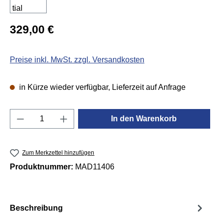
Regulärer Preis:
329,00 €
Preise inkl. MwSt. zzgl. Versandkosten
in Kürze wieder verfügbar, Lieferzeit auf Anfrage
Produkt Anzahl: Gib den gewünschten Wert e
In den Warenkorb
Zum Merkzettel hinzufügen
Produktnummer:
MAD11406
Beschreibung