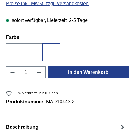
Preise inkl. MwSt. zzgl. Versandkosten
sofort verfügbar, Lieferzeit: 2-5 Tage
auswählen
Farbe
Braun
Rot
Schwarz
Produkt Anzahl: Gib den gewünschten Wert e
In den Warenkorb
Zum Merkzettel hinzufügen
Produktnummer:
MAD10443.2
Beschreibung