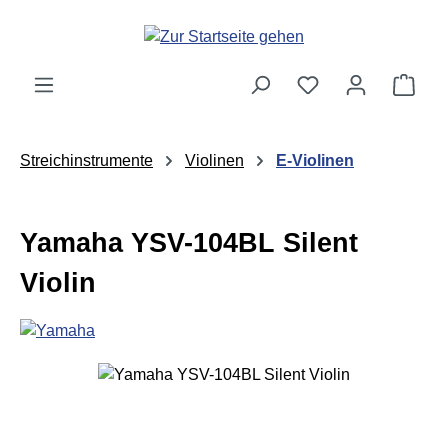
Zum Hauptinhalt springen
Ware
Streichinstrumente
Violinen
E-Violinen
Yamaha YSV-104BL Silent
Violin
Bildergalerie überspringen