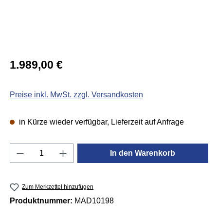
Regulärer Preis:
1.989,00 €
Preise inkl. MwSt. zzgl. Versandkosten
in Kürze wieder verfügbar, Lieferzeit auf Anfrage
Produkt Anzahl: Gib den gewünschten Wert e
In den Warenkorb
Zum Merkzettel hinzufügen
Produktnummer:
MAD10198