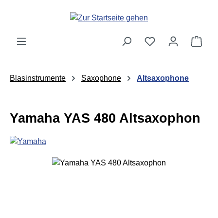
Zum Hauptinhalt springen
Ware
Blasinstrumente
Saxophone
Altsaxophone
Yamaha YAS 480 Altsaxophon
Bildergalerie überspringen