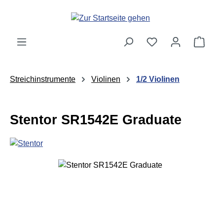
Zum Hauptinhalt springen
Ware
Streichinstrumente
Violinen
1/2 Violinen
Stentor SR1542E Graduate
Bildergalerie überspringen