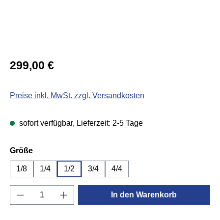
Regulärer Preis:
299,00 €
Preise inkl. MwSt. zzgl. Versandkosten
sofort verfügbar, Lieferzeit: 2-5 Tage
auswählen
Größe
1/8
1/4
1/2
3/4
4/4
Produkt Anzahl: Gib den gewünschten Wert e
In den Warenkorb