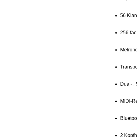
56 Klan
256-fac
Metron
Transpo
Dual- ,
MIDI-R
Bluetoo
2 Kopfh