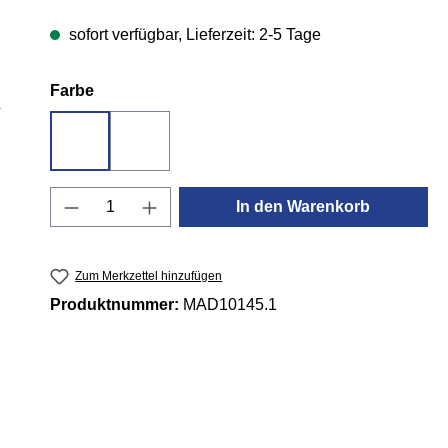
sofort verfügbar, Lieferzeit: 2-5 Tage
auswählen
Farbe
Schwarz
Weiß
Produkt Anzahl: Gib den gewünschten 
In den Warenkorb
Zum Merkzettel hinzufügen
Produktnummer:
MAD10145.1