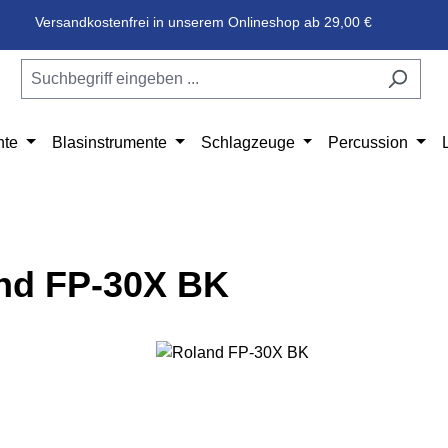
Versandkostenfrei in unserem Onlineshop ab 29,00 €
nte
Blasinstrumente
Schlagzeuge
Percussion
nd FP-30X BK
e überspringen