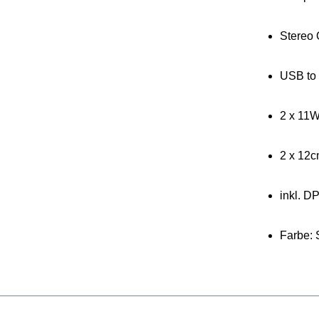
Stereo 
USB to
2 x 11W
2 x 12c
inkl. D
Farbe: