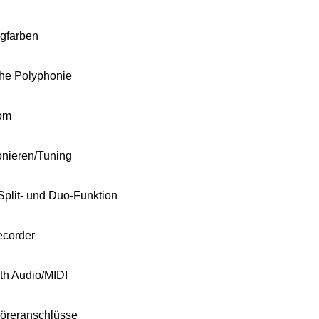
gfarben
he Polyphonie
om
nieren/Tuning
 Split- und Duo-Funktion
ecorder
th Audio/MIDI
öreranschlüsse