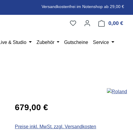
Versandkostenfrei im Notenshop ab 29,00 €
0,00 €
Ware
Live & Studio
Zubehör
Gutscheine
Service
Regulärer Preis:
679,00 €
Preise inkl. MwSt. zzgl. Versandkosten