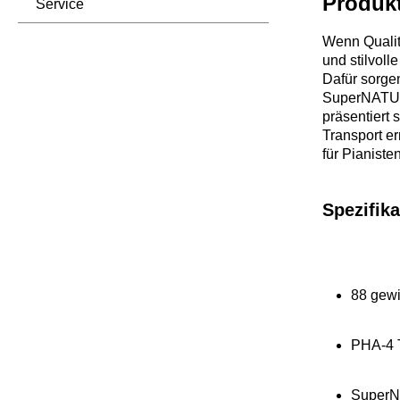
Produk
Service
Wenn Qualitä
und stilvoll
Dafür sorge
SuperNATURA
präsentiert 
Transport er
für Pianiste
Spezifika
88 gewi
PHA-4 T
SuperN