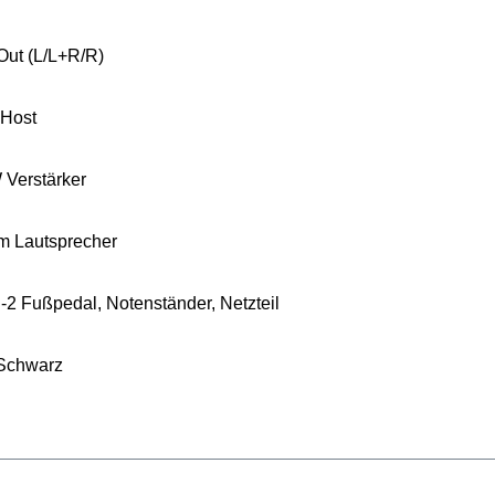
Out (L/L+R/R)
 Host
 Verstärker
m Lautsprecher
P-2 Fußpedal, Notenständer, Netzteil
 Schwarz