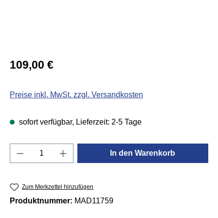
Regulärer Preis:
109,00 €
Preise inkl. MwSt. zzgl. Versandkosten
sofort verfügbar, Lieferzeit: 2-5 Tage
Produkt Anzahl: Gib den gewünschten Wert e
In den Warenkorb
Zum Merkzettel hinzufügen
Produktnummer:
MAD11759