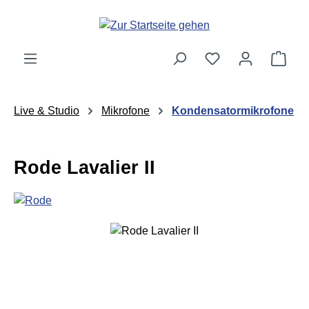
Zum Hauptinhalt springen
Ware
Live & Studio
Mikrofone
Kondensatormikrofone
Rode Lavalier II
Bildergalerie überspringen