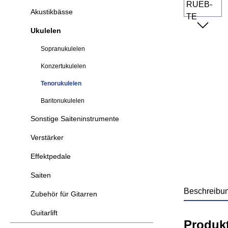
Akustikbässe
Ukulelen
Sopranukulelen
Konzertukulelen
Tenorukulelen
Baritonukulelen
Sonstige Saiteninstrumente
Verstärker
Effektpedale
Saiten
Beschreibu
Zubehör für Gitarren
Guitarlift
Produk