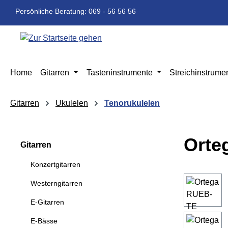
m Hauptinhalt springen
Zur Suche springen
Zur Hauptnavigation springen
Persönliche Beratung: 069 - 56 56 56
Home
Gitarren
Tasteninstrumente
Streichinstrume
Gitarren
Ukulelen
Tenorukulelen
Orte
Gitarren
Konzertgitarren
Bildergaleri
Westerngitarren
E-Gitarren
E-Bässe