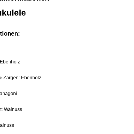
kulele
tionen:
 Ebenholz
& Zargen: Ebenholz
Mahagoni
tt: Walnuss
alnuss