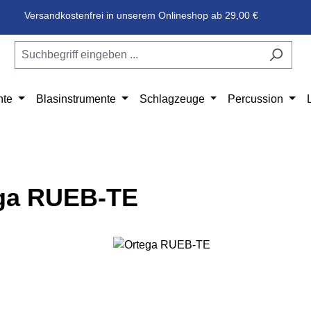
Versandkostenfrei in unserem Onlineshop ab 29,00 €
nte
Blasinstrumente
Schlagzeuge
Percussion
ga RUEB-TE
e überspringen