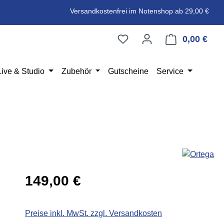
Versandkostenfrei im Notenshop ab 29,00 €
0,00 €
Ware
Live & Studio
Zubehör
Gutscheine
Service
Regulärer Preis:
149,00 €
Preise inkl. MwSt. zzgl. Versandkosten