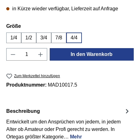
in Kürze wieder verfügbar, Lieferzeit auf Anfrage
auswählen
Größe
1/4
1/2
3/4
7/8
4/4
Produkt Anzahl: Gib den gewünschten Wert e
In den Warenkorb
Zum Merkzettel hinzufügen
Produktnummer:
MAD10017.5
Beschreibung
Entwickelt um den Ansprüchen von jedem, in jedem
Alter ob Amateur oder Profi gerecht zu werden. In
Ortegas größter Kategorie…
Mehr