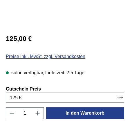
Regulärer Preis:
125,00 €
Preise inkl. MwSt. zzgl. Versandkosten
sofort verfügbar, Lieferzeit: 2-5 Tage
auswählen
Gutschein Preis
Produkt Anzahl: Gib den gewünschten Wert e
In den Warenkorb