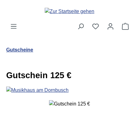
Zum Hauptinhalt springen
Ware
Gutscheine
Gutschein 125 €
Bildergalerie überspringen