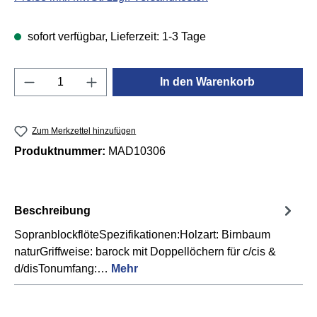
sofort verfügbar, Lieferzeit: 1-3 Tage
Produkt Anzahl: Gib den gewünschten Wert e
In den Warenkorb
Zum Merkzettel hinzufügen
Produktnummer:
MAD10306
Beschreibung
SopranblockflöteSpezifikationen:Holzart: Birnbaum
naturGriffweise: barock mit Doppellöchern für c/cis &
d/disTonumfang:…
Mehr