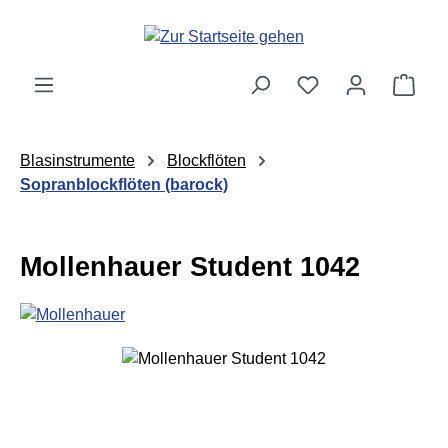
Zum Hauptinhalt springen
Ware
Blasinstrumente
Blockflöten
Sopranblockflöten (barock)
Mollenhauer Student 1042
Bildergalerie überspringen