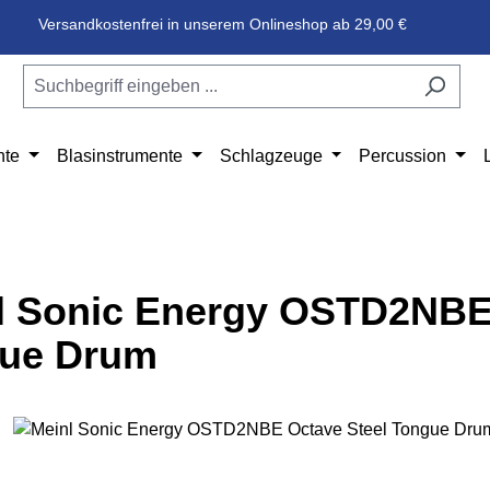
Versandkostenfrei in unserem Onlineshop ab 29,00 €
nte
Blasinstrumente
Schlagzeuge
Percussion
l Sonic Energy OSTD2NBE 
ue Drum
e überspringen