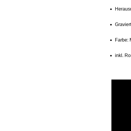
Herausn
Gravier
Farbe: 
inkl. R