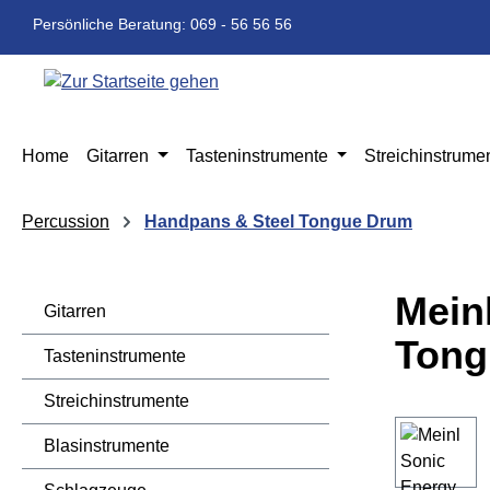
m Hauptinhalt springen
Zur Suche springen
Zur Hauptnavigation springen
Persönliche Beratung: 069 - 56 56 56
Home
Gitarren
Tasteninstrumente
Streichinstrume
Percussion
Handpans & Steel Tongue Drum
Mein
Gitarren
Tong
Tasteninstrumente
Streichinstrumente
Bildergaleri
Blasinstrumente