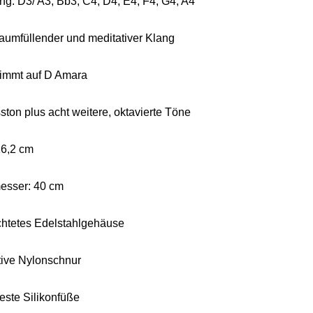
g: D3/ A3, Bb3, C4, D4, E4, F4, G4, A4
 raumfüllender und meditativer Klang
immt auf D Amara
ston plus acht weitere, oktavierte Töne
16,2 cm
esser: 40 cm
htetes Edelstahlgehäuse
ive Nylonschnur
este Silikonfüße