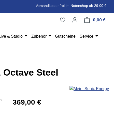
Versandkostenfrei im Notenshop ab 29,00 €
0,00 €
Ware
Live & Studio
Zubehör
Gutscheine
Service
Octave Steel
Regulärer Preis:
369,00 €