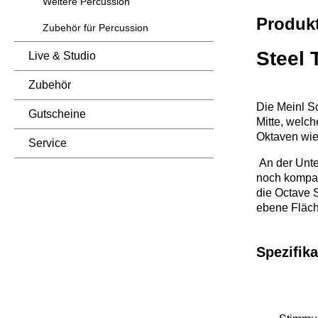
Weitere Percussion
Produk
Zubehör für Percussion
Steel
Live & Studio
Zubehör
Die Meinl So
Gutscheine
Mitte, welc
Oktaven wie
Service
An der Unte
noch kompak
die Octave 
ebene Fläch
Spezifika