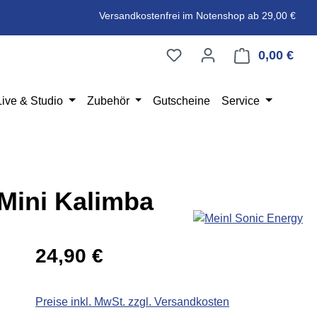
Versandkostenfrei im Notenshop ab 29,00 €
0,00 €
Ware
Live & Studio
Zubehör
Gutscheine
Service
Mini Kalimba
Regulärer Preis:
24,90 €
Preise inkl. MwSt. zzgl. Versandkosten