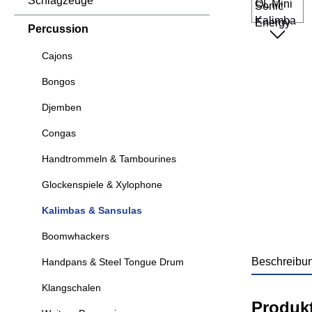
Schlagzeuge
Percussion
Cajons
Bongos
Djemben
Congas
Handtrommeln & Tambourines
Glockenspiele & Xylophone
Kalimbas & Sansulas
Boomwhackers
Beschreibu
Handpans & Steel Tongue Drum
Klangschalen
Produk