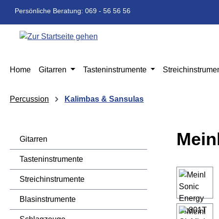
m Hauptinhalt springen
Zur Suche springen
Zur Hauptnavigation springen
Persönliche Beratung: 069 - 56 56 56
Home
Gitarren
Tasteninstrumente
Streichinstrume
Percussion
Kalimbas & Sansulas
Mein
Gitarren
Tasteninstrumente
Bildergaleri
Streichinstrumente
Blasinstrumente