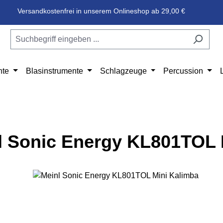
Versandkostenfrei in unserem Onlineshop ab 29,00 €
nte
Blasinstrumente
Schlagzeuge
Percussion
l Sonic Energy KL801TOL 
e überspringen