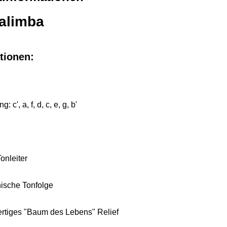
alimba
tionen:
 c', a, f, d, c, e, g, b'
onleiter
ische Tonfolge
tiges "Baum des Lebens" Relief