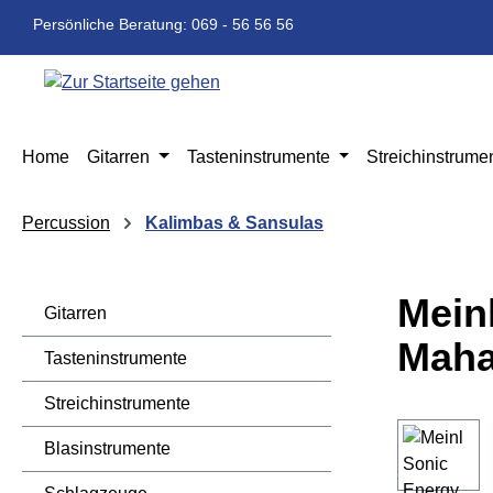
m Hauptinhalt springen
Zur Suche springen
Zur Hauptnavigation springen
Persönliche Beratung: 069 - 56 56 56
Home
Gitarren
Tasteninstrumente
Streichinstrume
Percussion
Kalimbas & Sansulas
Mein
Gitarren
Maha
Tasteninstrumente
Streichinstrumente
Bildergaleri
Blasinstrumente