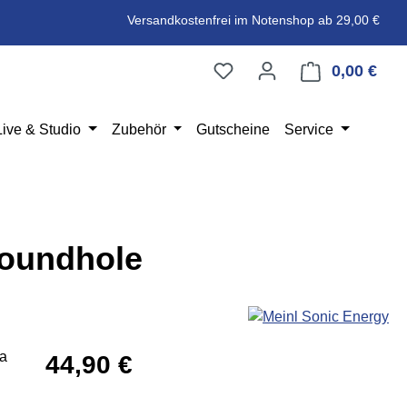
Versandkostenfrei im Notenshop ab 29,00 €
0,00 €
Ware
Live & Studio
Zubehör
Gutscheine
Service
Soundhole
Regulärer Preis:
44,90 €