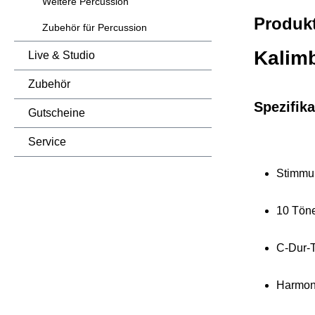
Weitere Percussion
Produk
Zubehör für Percussion
Kalim
Live & Studio
Zubehör
Spezifika
Gutscheine
Service
Stimmung:
10 Tön
C-Dur-T
Harmon