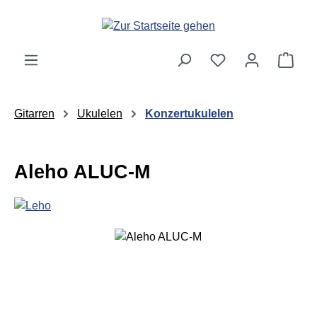
Zum Hauptinhalt springen
Ware
Gitarren
Ukulelen
Konzertukulelen
Aleho ALUC-M
Bildergalerie überspringen