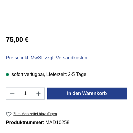
Regulärer Preis:
75,00 €
Preise inkl. MwSt. zzgl. Versandkosten
sofort verfügbar, Lieferzeit: 2-5 Tage
Produkt Anzahl: Gib den gewünschten Wert e
In den Warenkorb
Zum Merkzettel hinzufügen
Produktnummer:
MAD10258