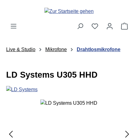
Zum Hauptinhalt springen
Ware
Live & Studio
Mikrofone
Drahtlosmikrofone
LD Systems U305 HHD
Bildergalerie überspringen