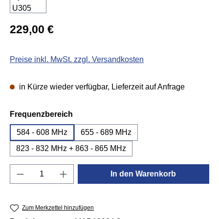
Regulärer Preis:
229,00 €
Preise inkl. MwSt. zzgl. Versandkosten
in Kürze wieder verfügbar, Lieferzeit auf Anfrage
auswählen
Frequenzbereich
584 - 608 MHz
655 - 689 MHz
823 - 832 MHz + 863 - 865 MHz
Produkt Anzahl: Gib den gewünschten Wert e
In den Warenkorb
Zum Merkzettel hinzufügen