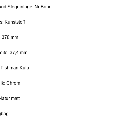
 und Stegeinlage: NuBone
s: Kunststoff
: 378 mm
reite: 37,4 mm
 Fishman Kula
ik: Chrom
Natur matt
igbag