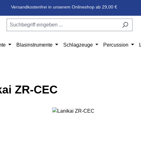
Versandkostenfrei in unserem Onlineshop ab 29,00 €
nte
Blasinstrumente
Schlagzeuge
Percussion
kai ZR-CEC
e überspringen