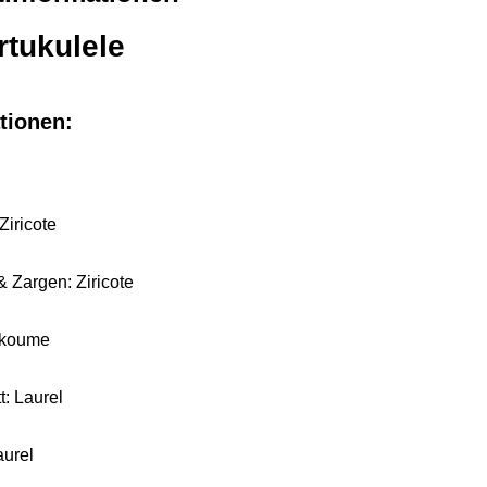
tukulele
tionen:
Ziricote
 Zargen: Ziricote
Okoume
tt: Laurel
aurel