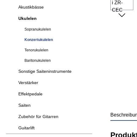
Akustikbässe
Ukulelen
Sopranukulelen
Konzertukulelen
Tenorukulelen
Baritonukulelen
Sonstige Saiteninstrumente
Verstärker
Effektpedale
Saiten
Beschreibu
Zubehör für Gitarren
Guitarlift
Produk