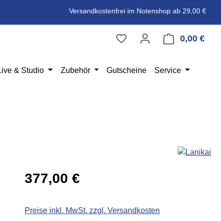
Versandkostenfrei im Notenshop ab 29,00 €
0,00 €
Ware
Live & Studio
Zubehör
Gutscheine
Service
Regulärer Preis:
377,00 €
Preise inkl. MwSt. zzgl. Versandkosten