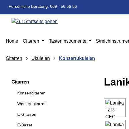
m Hauptinhalt springen
Zur Suche springen
Zur Hauptnavigation springen
Persönliche Beratung: 069 - 56 56 56
Home
Gitarren
Tasteninstrumente
Streichinstrume
Gitarren
Ukulelen
Konzertukulelen
Lani
Gitarren
Konzertgitarren
Bildergaleri
Westerngitarren
E-Gitarren
E-Bässe