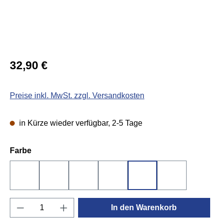
Regulärer Preis:
32,90 €
Preise inkl. MwSt. zzgl. Versandkosten
in Kürze wieder verfügbar, 2-5 Tage
auswählen
Farbe
Schwarz
Blau
Rot
Weiß
flieder
meeresblau
Produkt Anzahl: Gib den gewünschten Wert e
In den Warenkorb