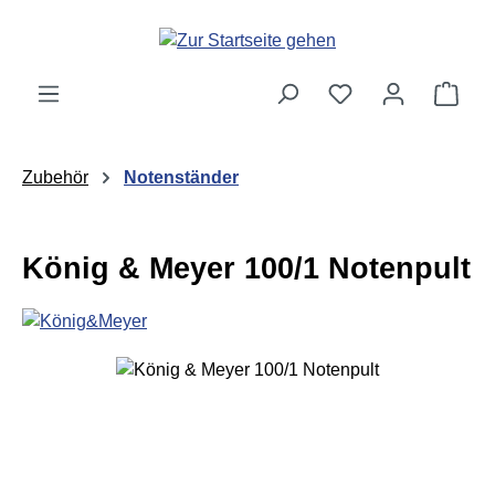
Zum Hauptinhalt springen
Ware
Zubehör
Notenständer
König & Meyer 100/1 Notenpult
Bildergalerie überspringen