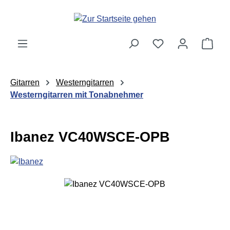
Zum Hauptinhalt springen
Ware
Gitarren
Westerngitarren
Westerngitarren mit Tonabnehmer
Ibanez VC40WSCE-OPB
Bildergalerie überspringen