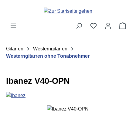
Zum Hauptinhalt springen
Ware
Gitarren
Westerngitarren
Westerngitarren ohne Tonabnehmer
Ibanez V40-OPN
Bildergalerie überspringen