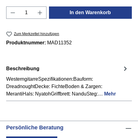
Produkt Anzahl: Gib den gewünschten Wert e
In den Warenkorb
Zum Merkzettel hinzufügen
Produktnummer:
MAD11352
Beschreibung
WesterngitarreSpezifikationen:Bauform:
DreadnoughtDecke: FichteBoden & Zargen:
MerantiHals: NyatohGriffbrett: NanduSteg:…
Mehr
Persönliche Beratung