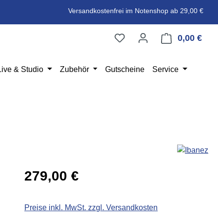
Versandkostenfrei im Notenshop ab 29,00 €
0,00 €
Ware
Live & Studio
Zubehör
Gutscheine
Service
Regulärer Preis:
279,00 €
Preise inkl. MwSt. zzgl. Versandkosten