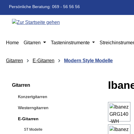
m Hauptinhalt springen
Zur Suche springen
Zur Hauptnavigation springen
Persönliche Beratung: 069 - 56 56 56
Home
Gitarren
Tasteninstrumente
Streichinstrume
Gitarren
E-Gitarren
Modern Style Modelle
Iban
Gitarren
Konzertgitarren
Bildergaleri
Westerngitarren
E-Gitarren
ST Modelle