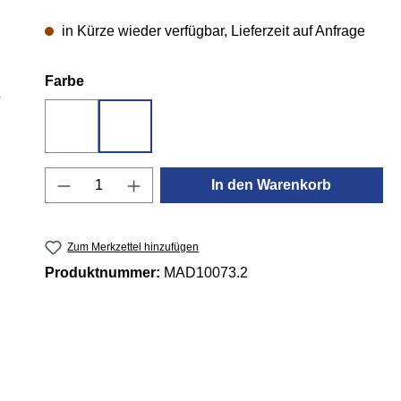
in Kürze wieder verfügbar, Lieferzeit auf Anfrage
auswählen
Farbe
Sunburst
White
Produkt Anzahl: Gib den gewünschten 
In den Warenkorb
Zum Merkzettel hinzufügen
Produktnummer:
MAD10073.2