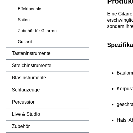
Produk
Effektpedale
Eine Gitarre
Saiten
erschwingli
sondern ihre
Zubehör für Gitarren
Guitarlift
Spezifika
Tasteninstrumente
Streichinstrumente
Baufor
Blasinstrumente
Korpus
Schlagzeuge
Percussion
geschra
Live & Studio
Hals: A
Zubehör