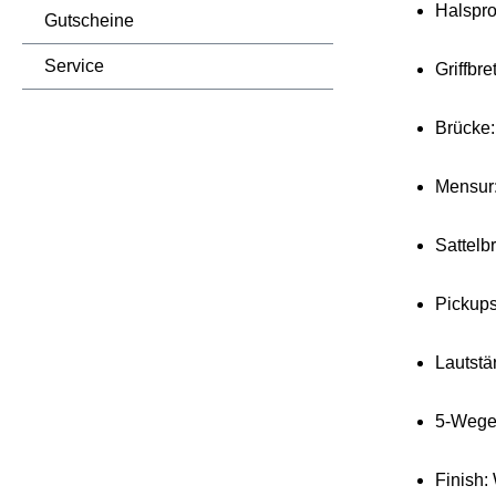
Halspro
Gutscheine
Service
Griffbre
Brücke:
Mensur
Sattelb
Pickups
Lautstä
5-Wege
Finish: