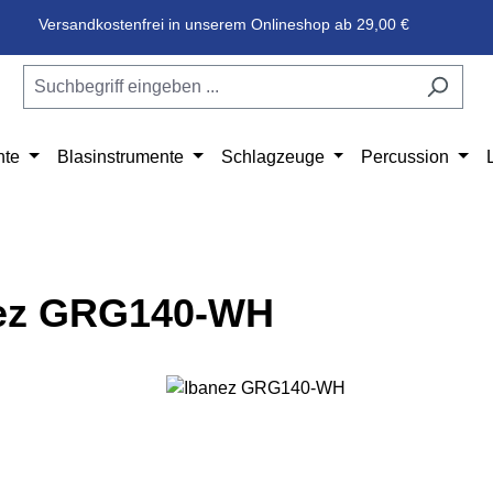
Versandkostenfrei in unserem Onlineshop ab 29,00 €
nte
Blasinstrumente
Schlagzeuge
Percussion
ez GRG140-WH
e überspringen