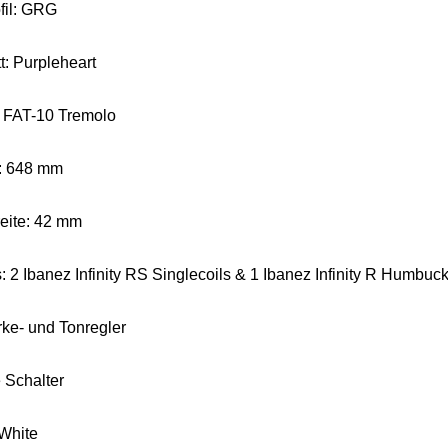
fil: GRG
tt: Purpleheart
 FAT-10 Tremolo
: 648 mm
reite: 42 mm
: 2 Ibanez Infinity RS Singlecoils & 1 Ibanez Infinity R Humbuc
rke- und Tonregler
 Schalter
 White