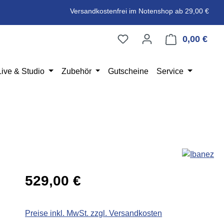
Versandkostenfrei im Notenshop ab 29,00 €
0,00 €
Ware
Live & Studio
Zubehör
Gutscheine
Service
Regulärer Preis:
529,00 €
Preise inkl. MwSt. zzgl. Versandkosten