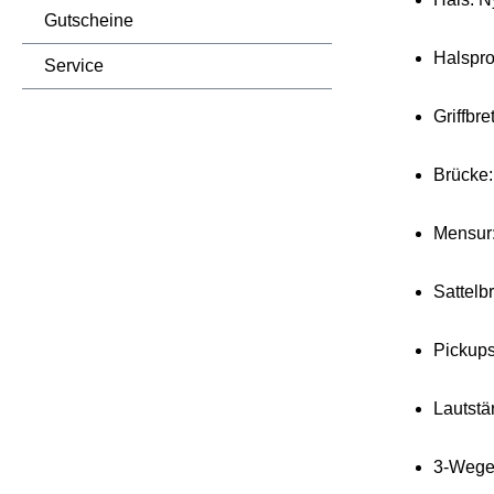
Gutscheine
Halsprof
Service
Griffbre
Brücke:
Mensur
Sattelb
Pickups
Lautstä
3-Wege