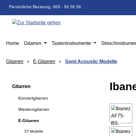
m Hauptinhalt springen
Zur Suche springen
Zur Hauptnavigation springen
Persönliche Beratung: 069 - 56 56 56
Home
Gitarren
Tasteninstrumente
Streichinstrume
Gitarren
E-Gitarren
Semi Acoustic Modelle
Iban
Gitarren
Konzertgitarren
Bildergaleri
Westerngitarren
E-Gitarren
ST Modelle