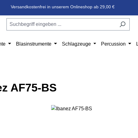
Versandkostenfrei in unserem Onlineshop ab 29,00 €
nte
Blasinstrumente
Schlagzeuge
Percussion
ez AF75-BS
e überspringen