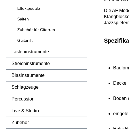
Effektpedale
Die AF Model
Klangblöcke
Saiten
Jazzspielern
Zubehör für Gitarren
Spezifika
Guitarlift
Tasteninstrumente
Streichinstrumente
Baufor
Blasinstrumente
Decke: 
Schlagzeuge
Boden &
Percussion
Live & Studio
eingele
Zubehör
Hals: N