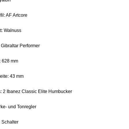
il: AF Artcore
tt: Walnuss
 Gibraltar Performer
: 628 mm
reite: 43 mm
: 2 Ibanez Classic Elite Humbucker
rke- und Tonregler
 Schalter