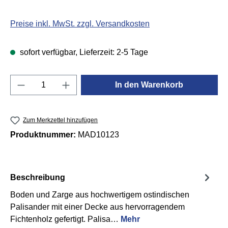
Preise inkl. MwSt. zzgl. Versandkosten
sofort verfügbar, Lieferzeit: 2-5 Tage
Produkt Anzahl: Gib den gewünschten Wert e
In den Warenkorb
Zum Merkzettel hinzufügen
Produktnummer:
MAD10123
Beschreibung
Boden und Zarge aus hoch­wertigem ostindischen
Palisander mit einer Decke aus hervor­ragendem
Fichten­holz gefertigt. Palisa…
Mehr