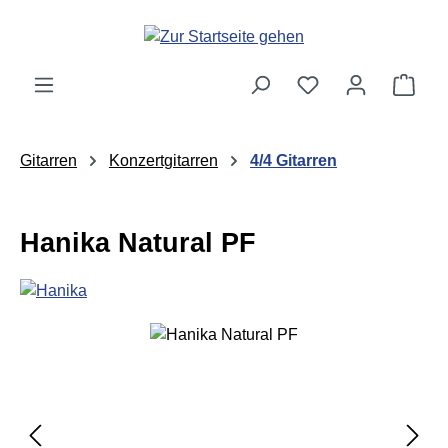
Zum Hauptinhalt springen
Ware
Gitarren
Konzertgitarren
4/4 Gitarren
Hanika Natural PF
Bildergalerie überspringen