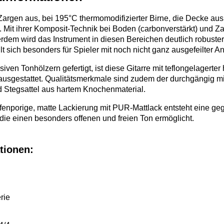
r­gen aus, bei 195°C thermo­modifi­zierter Birne, die Decke aus 
 Mit ihrer Kom­posit-Technik bei Boden (carbon­ver­stärkt) und Zar
r­dem wird das Instru­ment in diesen Be­reichen deut­lich robuste
t sich be­son­ders für Spieler mit noch nicht ganz aus­gefeilter An
siven Ton­hölzern ge­fertigt, ist diese Gitarre mit teflon­gelage
s­gestattet. Quali­täts­merk­male sind zu­dem der durch­gängig m
nd Steg­sattel aus har­tem Knochen­material.
fen­porige, matte Lackierung mit PUR-Matt­lack ent­steht eine ge
 die einen be­sonders offenen und freien Ton er­möglicht.
tionen:
rie