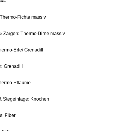
4/4
Thermo-Fichte massiv
& Zargen: Thermo-Birne massiv
hermo-Erle/ Grenadill
tt: Grenadill
Thermo-Pflaume
 & Stegeinlage: Knochen
s: Fiber