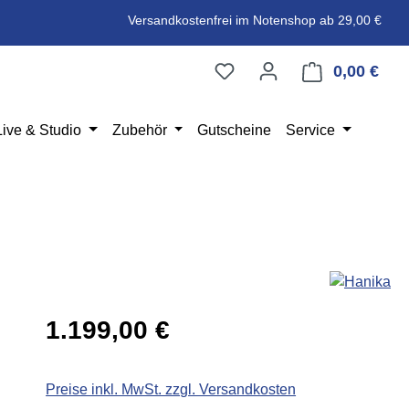
Versandkostenfrei im Notenshop ab 29,00 €
0,00 €
Ware
Live & Studio
Zubehör
Gutscheine
Service
Regulärer Preis:
1.199,00 €
Preise inkl. MwSt. zzgl. Versandkosten