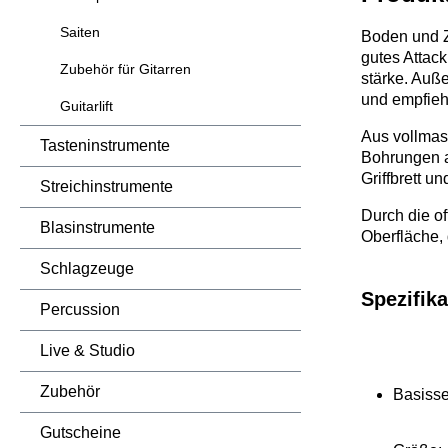
Saiten
Boden und Za
gutes Attack.
Zubehör für Gitarren
stärke. Auße
und empfiehl
Guitarlift
Aus voll­mas
Tasteninstrumente
Bohrungen au
Griff­brett u
Streichinstrumente
Durch die of
Blasinstrumente
Ober­fläche,
Schlagzeuge
Spezifika
Percussion
Live & Studio
Zubehör
Basisse
Gutscheine