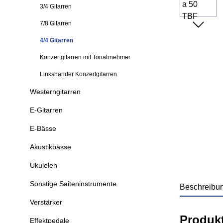
3/4 Gitarren
7/8 Gitarren
4/4 Gitarren
Konzertgitarren mit Tonabnehmer
Linkshänder Konzertgitarren
Westerngitarren
E-Gitarren
E-Bässe
Akustikbässe
Ukulelen
Sonstige Saiteninstrumente
Beschreibu
Verstärker
Produk
Effektpedale