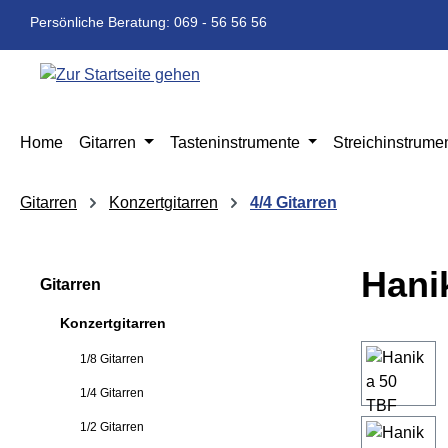
m Hauptinhalt springen
Zur Suche springen
Zur Hauptnavigation springen
Persönliche Beratung: 069 - 56 56 56
Home
Gitarren
Tasteninstrumente
Streichinstrume
Gitarren
Konzertgitarren
4/4 Gitarren
Hani
Gitarren
Konzertgitarren
Bildergaleri
1/8 Gitarren
1/4 Gitarren
1/2 Gitarren