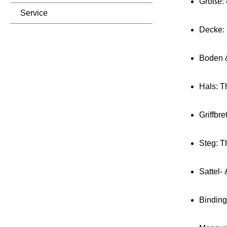
Größe: 
Service
Decke: 
Boden 
Hals: T
Griffbre
Steg: 
Sattel-
Binding