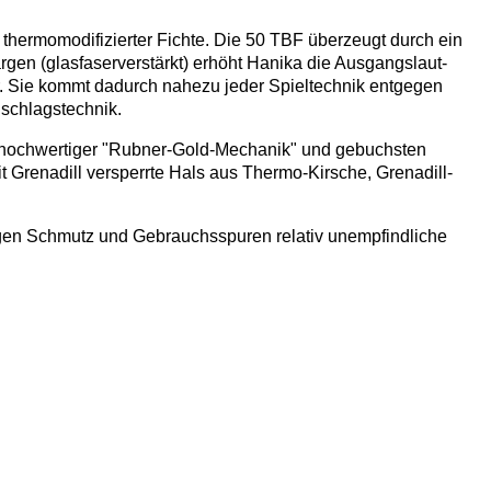
thermo­modifi­zierter Fichte. Die 50 TBF über­zeugt durch ein
­gen (glas­faser­verstärkt) er­höht Hanika die Aus­gangs­laut­
r. Sie kommt da­durch nahe­zu jeder Spiel­technik ent­gegen
­schlags­technik.
rter hoch­wertiger "Rubner-Gold-Mechanik" und ge­buchsten
it Grenadill ver­sperrte Hals aus Thermo-Kirsche, Grenadill-
gen Schmutz und Ge­brauchs­spuren relativ un­empfind­liche