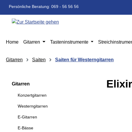
m Hauptinhalt springen
Zur Suche springen
Zur Hauptnavigation springen
Persönliche Beratung: 069 - 56 56 56
Home
Gitarren
Tasteninstrumente
Streichinstrume
Gitarren
Saiten
Saiten für Westerngitarren
Elix
Gitarren
Konzertgitarren
Bildergaleri
Westerngitarren
E-Gitarren
E-Bässe