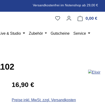
Versandkostenfrei im Notenshop ab 29,00 €
0,00 €
Ware
Live & Studio
Zubehör
Gutscheine
Service
1102
Regulärer Preis:
16,90 €
Preise inkl. MwSt. zzgl. Versandkosten