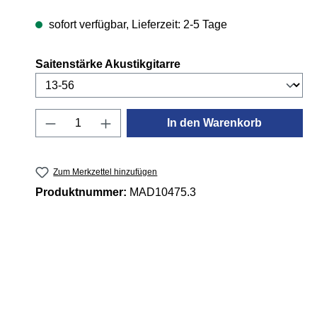
sofort verfügbar, Lieferzeit: 2-5 Tage
auswählen
Saitenstärke Akustikgitarre
Produkt Anzahl: Gib den gewünschten 
In den Warenkorb
Zum Merkzettel hinzufügen
Produktnummer:
MAD10475.3