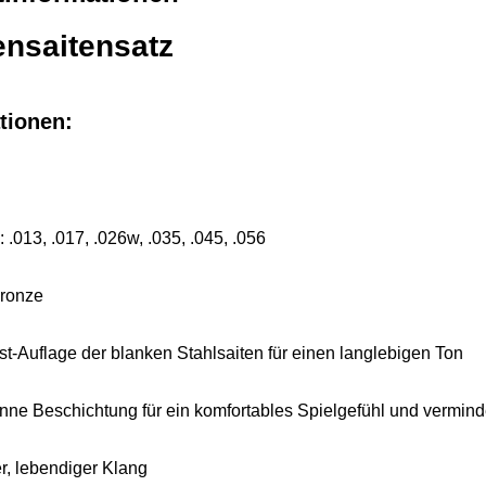
ensaitensatz
tionen:
 .013, .017, .026w, .035, .045, .056
Bronze
st-Auflage der blanken Stahlsaiten für einen langlebigen Ton
ünne Beschichtung für ein komfortables Spielgefühl und vermin
er, lebendiger Klang