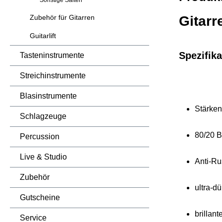
Sonstige Saiten
Zubehör für Gitarren
Gitarr
Guitarlift
Spezifika
Tasteninstrumente
Streichinstrumente
Blasinstrumente
Stärken:
Schlagzeuge
80/20 
Percussion
Live & Studio
Anti-Ru
Zubehör
ultra-d
Gutscheine
brillant
Service