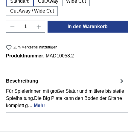
Standard
Cut Away
Wide Cut
Cut Away / Wide Cut
Produkt Anzahl: Gib den gewünschten Wert e
In den Warenkorb
Zum Merkzettel hinzufügen
Produktnummer:
MAD10058.2
Beschreibung
Für SpielerInnen mit großer Statur und mittlere bis steile
Spielhaltung.Die Big Plate kann den Boden der Gitarre
komplett g…
Mehr