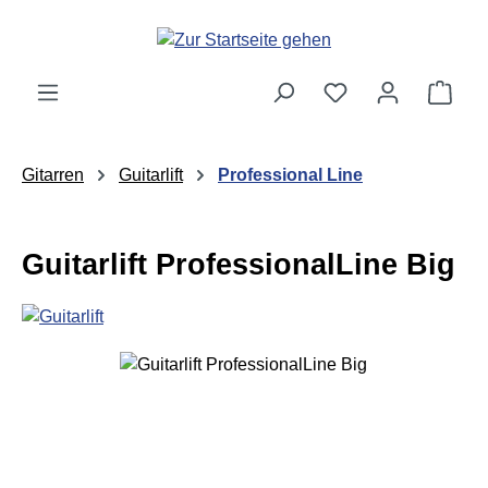
Zum Hauptinhalt springen
Ware
Gitarren
Guitarlift
Professional Line
Guitarlift ProfessionalLine Big
Bildergalerie überspringen