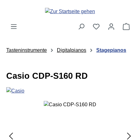
Zum Hauptinhalt springen
Ware
Tasteninstrumente
Digitalpianos
Stagepianos
Casio CDP-S160 RD
Bildergalerie überspringen