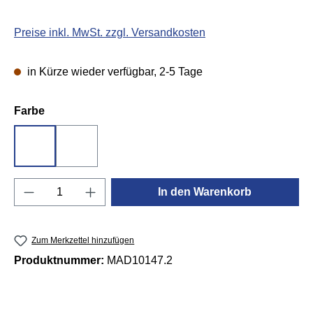
Preise inkl. MwSt. zzgl. Versandkosten
in Kürze wieder verfügbar, 2-5 Tage
auswählen
Farbe
Rot
Schwarz
Produkt Anzahl: Gib den gewünschten Wert e
In den Warenkorb
Zum Merkzettel hinzufügen
Produktnummer:
MAD10147.2