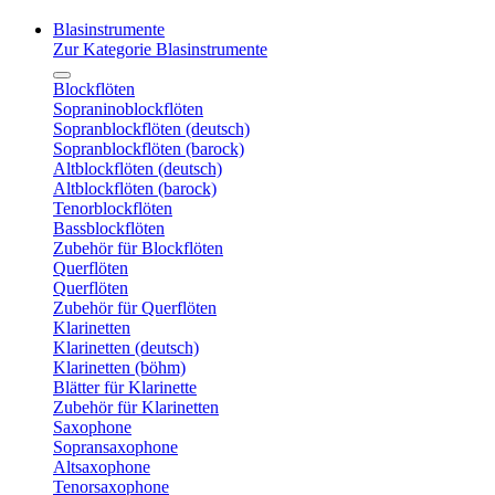
Blasinstrumente
Zur Kategorie Blasinstrumente
Blockflöten
Sopraninoblockflöten
Sopranblockflöten (deutsch)
Sopranblockflöten (barock)
Altblockflöten (deutsch)
Altblockflöten (barock)
Tenorblockflöten
Bassblockflöten
Zubehör für Blockflöten
Querflöten
Querflöten
Zubehör für Querflöten
Klarinetten
Klarinetten (deutsch)
Klarinetten (böhm)
Blätter für Klarinette
Zubehör für Klarinetten
Saxophone
Sopransaxophone
Altsaxophone
Tenorsaxophone