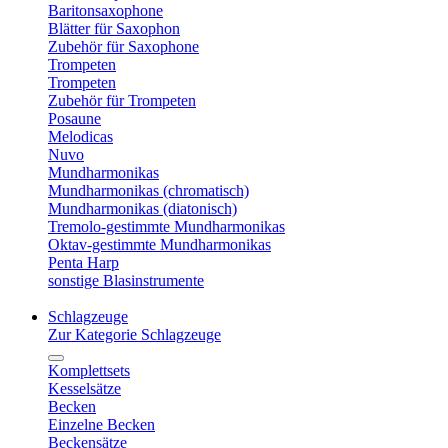
Baritonsaxophone
Blätter für Saxophon
Zubehör für Saxophone
Trompeten
Trompeten
Zubehör für Trompeten
Posaune
Melodicas
Nuvo
Mundharmonikas
Mundharmonikas (chromatisch)
Mundharmonikas (diatonisch)
Tremolo-gestimmte Mundharmonikas
Oktav-gestimmte Mundharmonikas
Penta Harp
sonstige Blasinstrumente
Schlagzeuge
Zur Kategorie Schlagzeuge
Komplettsets
Kesselsätze
Becken
Einzelne Becken
Beckensätze