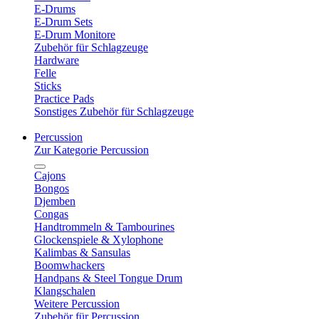
E-Drums
E-Drum Sets
E-Drum Monitore
Zubehör für Schlagzeuge
Hardware
Felle
Sticks
Practice Pads
Sonstiges Zubehör für Schlagzeuge
Percussion
Zur Kategorie Percussion
Cajons
Bongos
Djemben
Congas
Handtrommeln & Tambourines
Glockenspiele & Xylophone
Kalimbas & Sansulas
Boomwhackers
Handpans & Steel Tongue Drum
Klangschalen
Weitere Percussion
Zubehör für Percussion