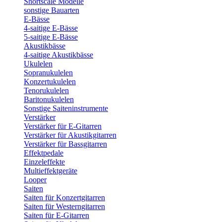
Shortscale Modelle
sonstige Bauarten
E-Bässe
4-saitige E-Bässe
5-saitige E-Bässe
Akustikbässe
4-saitige Akustikbässe
Ukulelen
Sopranukulelen
Konzertukulelen
Tenorukulelen
Baritonukulelen
Sonstige Saiteninstrumente
Verstärker
Verstärker für E-Gitarren
Verstärker für Akustikgitarren
Verstärker für Bassgitarren
Effektpedale
Einzeleffekte
Multieffektgeräte
Looper
Saiten
Saiten für Konzertgitarren
Saiten für Westerngitarren
Saiten für E-Gitarren