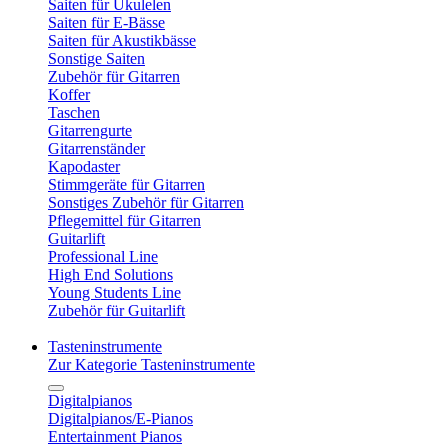
Saiten für Ukulelen
Saiten für E-Bässe
Saiten für Akustikbässe
Sonstige Saiten
Zubehör für Gitarren
Koffer
Taschen
Gitarrengurte
Gitarrenständer
Kapodaster
Stimmgeräte für Gitarren
Sonstiges Zubehör für Gitarren
Pflegemittel für Gitarren
Guitarlift
Professional Line
High End Solutions
Young Students Line
Zubehör für Guitarlift
Tasteninstrumente
Zur Kategorie Tasteninstrumente
Digitalpianos
Digitalpianos/E-Pianos
Entertainment Pianos