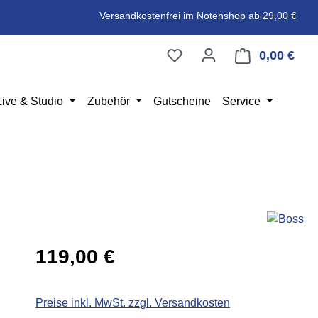
Versandkostenfrei im Notenshop ab 29,00 €
0,00 €
Ware
Live & Studio
Zubehör
Gutscheine
Service
Regulärer Preis:
119,00 €
Preise inkl. MwSt. zzgl. Versandkosten