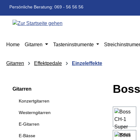
m Hauptinhalt springen
Zur Suche springen
Zur Hauptnavigation springen
Persönliche Beratung: 069 - 56 56 56
Home
Gitarren
Tasteninstrumente
Streichinstrume
Gitarren
Effektpedale
Einzeleffekte
Boss
Gitarren
Konzertgitarren
Bildergaleri
Westerngitarren
E-Gitarren
E-Bässe