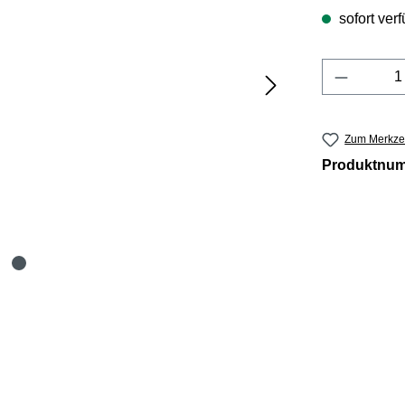
sofort verf
Produkt 
Zum Merkzet
Produktnu