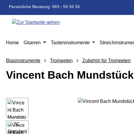
m Hauptinhalt springen
Zur Suche springen
Zur Hauptnavigation springen
Persönliche Beratung: 069 - 56 56 56
Home
Gitarren
Tasteninstrumente
Streichinstrume
Blasinstrumente
Trompeten
Zubehör für Trompeten
Vincent Bach Mundstück 
Bildergalerie überspringen