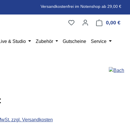
Versandkostenfrei im Notenshop ab 29,00 €
0,00 €
Ware
Live & Studio
Zubehör
Gutscheine
Service
eis:
€
 MwSt. zzgl. Versandkosten