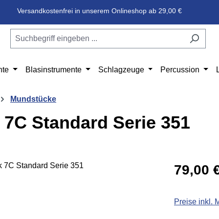
Versandkostenfrei in unserem Onlineshop ab 29,00 €
nte
Blasinstrumente
Schlagzeuge
Percussion
Mundstücke
7C Standard Serie 351
Regulärer Pr
79,00 
Preise inkl.