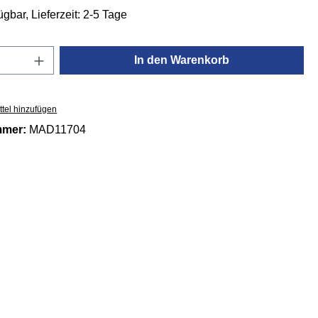
ügbar, Lieferzeit: 2-5 Tage
Anzahl: Gib den gewünschten Wert ein oder
In den Warenkorb
tel hinzufügen
mmer:
MAD11704