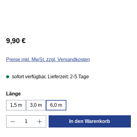
Regulärer Preis:
9,90 €
Preise inkl. MwSt. zzgl. Versandkosten
sofort verfügbar, Lieferzeit: 2-5 Tage
auswählen
Länge
1,5 m
3,0 m
6,0 m
Produkt Anzahl: Gib den gewünschten Wert e
In den Warenkorb